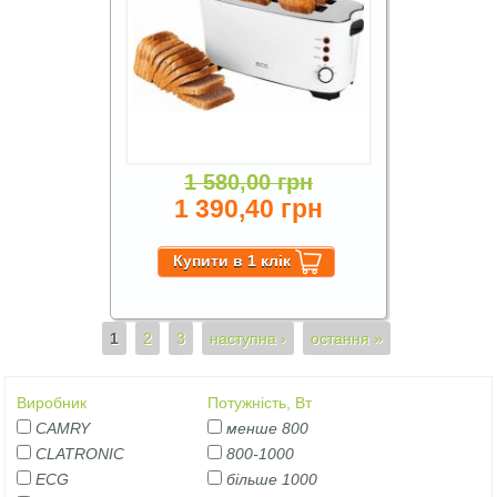
1 580,00 грн
1 390,40 грн
Сторінки
1
2
3
наступна ›
остання »
Виробник
Потужність, Вт
CAMRY
менше 800
CLATRONIC
800-1000
ECG
більше 1000