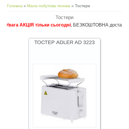
Ви є тут
Головна
»
Мала побутова техніка
» Тостери
Тостери
га АКЦІЯ тільки сьогодні
, БЕЗКОШТОВНА доставка в пункти 
ТОСТЕР ADLER AD 3223