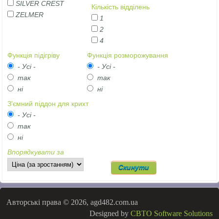
SILVER CREST
Кількість відділень
ZELMER
1
2
4
Функція підігріву
Функція розморожування
- Усі -
- Усі -
так
так
ні
ні
З'ємний піддон для крихт
- Усі -
так
ні
Впорядкувати за
Авторські права © 2026, agd482.com.ua
Designed by
CBTO Software Solutions