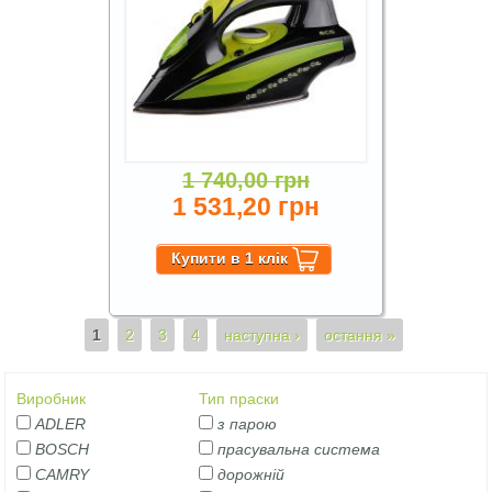
1 740,00 грн
1 531,20 грн
Сторінки
1
2
3
4
наступна ›
остання »
Виробник
Тип праски
ADLER
з парою
BOSCH
прасувальна система
CAMRY
дорожній