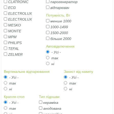
CLATRONIC
парогенератор
ECG
відпарювач
ELECTROLUX
Потужність, Вт
ELECTROLUX
менше 1000
MESKO
1000-1499
MONTE
1500-2000
MPM
більше 2000
PHILIPS
Автовідключення
TEFAL
- Усі -
ZELMER
так
ні
Вертикальне відпарювання
Захист від накипу
- Усі -
- Усі -
так
так
ні
ні
Крапля-стоп
Тип підошви
- Усі -
кераміка
так
анодована