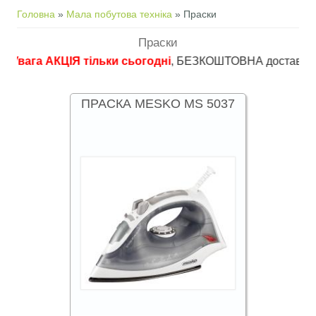
Ви є тут
Головна
»
Мала побутова техніка
» Праски
Праски
а АКЦІЯ тільки сьогодні
, БЕЗКОШТОВНА доставка в пункти 
ПРАСКА MESKO MS 5037