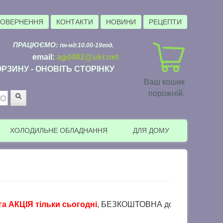
ПОВЕРНЕННЯ
КОНТАКТИ
НОВИНИ
РЕЦЕПТИ
ПРАЦЮЄМО:
пн-нд:10.00-19год.
email:
agd482@ukr.net
РЗИНУ - ОНОВІТЬ СТОРІНКУ
Ваш кошик
порожній.
Пошук
ХОЛОДИЛЬНЕ ОБЛАДНАННЯ
ДЛЯ ДОМУ
КЦІЯ тільки сьогодні
, БЕЗКОШТОВНА доставка в пункти вида