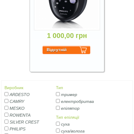
1 000,00 грн
Виробник
Тип
ARDESTO
тример
CAMRY
електробритва
MESKO
епілятор
ROWENTA
Тип епіляції
SILVER CREST
суха
PHILIPS
суха/волога