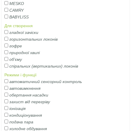
MESKO
CAMRY
BABYLISS
Для створення
гладкої зачіски
горизонтальних локонів
гофре
природної хвилі
об'єму
спіральних (вертикальних) локонів
Режими і функції
автоматичний сенсорний контроль
автовимкнення
обертання насадки
захист від перегріву
іонізація
кондиціонування
подача пара
холодне обдування