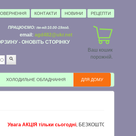
ПОВЕРНЕННЯ
КОНТАКТИ
НОВИНИ
РЕЦЕПТИ
ПРАЦЮЄМО:
пн-нд:10.00-19год.
email:
agd482@ukr.net
РЗИНУ - ОНОВІТЬ СТОРІНКУ
Ваш кошик
порожній.
Пошук
ХОЛОДИЛЬНЕ ОБЛАДНАННЯ
ДЛЯ ДОМУ
Увага АКЦІЯ тільки сьогодні
, БЕЗКОШТОВНА доставка в пун