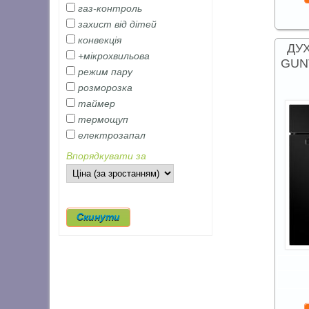
газ-контроль
захист від дітей
конвекція
ДУ
+мікрохвильова
GUN
режим пару
розморозка
таймер
термощуп
електрозапал
Впорядкувати за