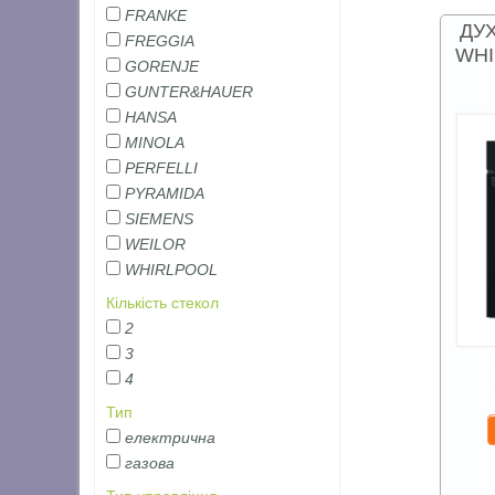
FRANKE
ДУ
FREGGIA
WHI
GORENJE
GUNTER&HAUER
HANSA
MINOLA
PERFELLI
PYRAMIDA
SIEMENS
WEILOR
WHIRLPOOL
Кількість стекол
2
3
4
Тип
електрична
газова