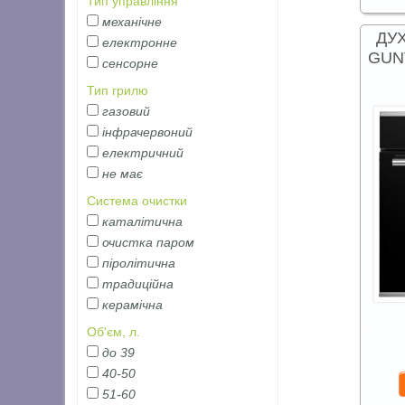
Тип управління
механічне
ДУ
електронне
GUN
сенсорне
Тип грилю
газовий
інфрачервоний
електричний
не має
Система очистки
каталітична
очистка паром
піролітична
традиційна
керамічна
Об'єм, л.
до 39
40-50
51-60