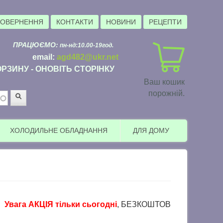
ПОВЕРНЕННЯ
КОНТАКТИ
НОВИНИ
РЕЦЕПТИ
ПРАЦЮЄМО:
пн-нд:10.00-19год.
email:
agd482@ukr.net
РЗИНУ - ОНОВІТЬ СТОРІНКУ
Ваш кошик
порожній.
Пошук
ХОЛОДИЛЬНЕ ОБЛАДНАННЯ
ДЛЯ ДОМУ
а АКЦІЯ тільки сьогодні
, БЕЗКОШТОВНА доставка в пункти в