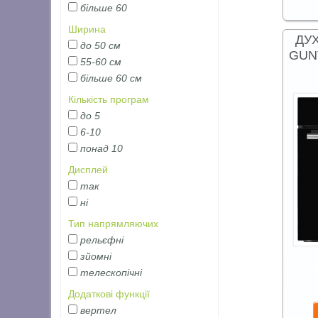
більше 60
Ширина
ДУ
до 50 см
GUN
55-60 см
більше 60 см
Кількість програм
до 5
6-10
понад 10
Дисплей
так
ні
Тип напрямляючих
рельєфні
зйомні
телескопічні
Додаткові функції
вертел