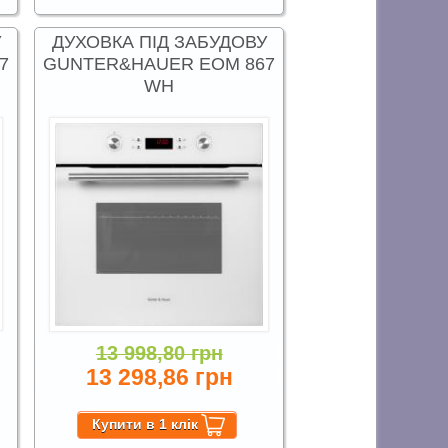
У
ДУХОВКА ПІД ЗАБУДОВУ
7
GUNTER&HAUER EOM 867
WH
13 998,80 грн
13 298,86 грн