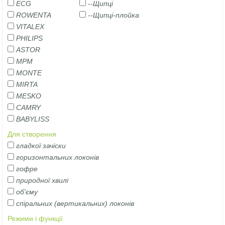
ECG
--Щипці
ROWENTA
--Щипці-плойка
VITALEX
PHILIPS
ASTOR
MPM
MONTE
MIRTA
MESKO
CAMRY
BABYLISS
Для створення
гладкої зачіски
горизонтальних локонів
гофре
природної хвилі
об'єму
спіральних (вертикальних) локонів
Режими і функції