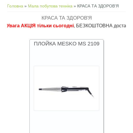
Ви є тут
Головна
»
Мала побутова техніка
» КРАСА ТА ЗДОРОВ'Я
КРАСА ТА ЗДОРОВ'Я
га АКЦІЯ тільки сьогодні
, БЕЗКОШТОВНА доставка в пункти
ПЛОЙКА MESKO MS 2109