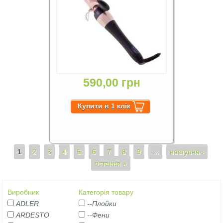
590,00 грн
Сторінки
1
2
3
4
5
6
7
8
9
…
наступна ›
остання »
Виробник
Категорія товару
ADLER
--Плойки
ARDESTO
--Фени