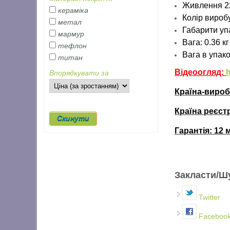
Живлення 2
кераміка
Колір вироб
метал
Габарити упа
мармур
Вага: 0.36 кг
тефлон
Вага
в упако
титан
Відеоогляд:
h
Впорядкувати за
Країна-виро
Країна реєст
Гарантія:
12 
Закласти/Ш
Twitter
Faceboo