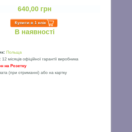
640,00 грн
В наявності
ик:
Польща
ї:
12 місяців офіційної гарантії виробника
рн на Розетку
лата (при отриманні) або на картку