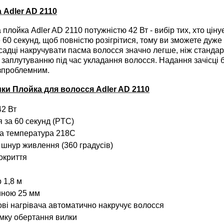
 Adler AD 2110
ойка Adler AD 2110 потужністю 42 Вт - вибір тих, хто цінує 
 60 секунд, щоб повністю розігрітися, тому ви зможете дуж
садці накручувати пасма волосся значно легше, ніж станда
о заплутуванню під час укладання волосся. Надання зачісці 
зпроблемним.
ики
Плойка для волосся
Adler AD 2110
42 Вт
я за 60 секунд (PTC)
а температура 218C
шнур живлення (360 градусів)
окриття
 1,8 м
иною 25 мм
ові нагрівача автоматично накручує волосся
мку обертання вилки