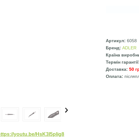
Артикул:
6058
Бренд:
ADLER
Країна виробн
Термін гаранті
Доставка:
50 г
Оплата:
післяп
ttps://youtu.be/HsK3I5plig8