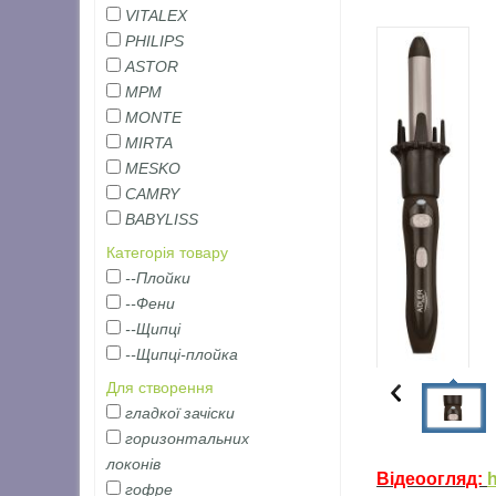
VITALEX
PHILIPS
ASTOR
MPM
MONTE
MIRTA
MESKO
CAMRY
BABYLISS
Категорія товару
--Плойки
--Фени
--Щипці
--Щипці-плойка
Для створення
гладкої зачіски
горизонтальних
локонів
Відеоогляд:
h
гофре