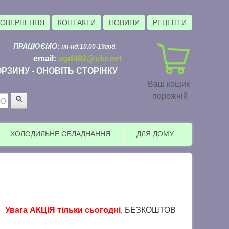
ПОВЕРНЕННЯ
КОНТАКТИ
НОВИНИ
РЕЦЕПТИ
ПРАЦЮЄМО:
пн-нд:10.00-19год.
email:
agd482@ukr.net
РЗИНУ - ОНОВІТЬ СТОРІНКУ
Ваш кошик
порожній.
Пошук
ХОЛОДИЛЬНЕ ОБЛАДНАННЯ
ДЛЯ ДОМУ
га АКЦІЯ тільки сьогодні
, БЕЗКОШТОВНА доставка в пункти