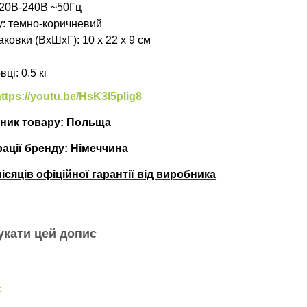
20В-240В ~50Гц
у: темно-коричневий
ковки (ВхШхГ): 10 х 22 х 9 см
вці
: 0.5 кг
ttps://youtu.be/HsK3I5plig8
бник товару: Польща
рації бренду:
Німеччина
місяців офіційної гарантії від виробника
укати цей допис
k