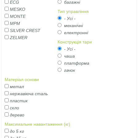
ECG
багажні
MESKO
Тип управління
MONTE
- Усі -
MPM
механічні
SILVER CREST
електронні
ZELMER
Конструкція тари
- Усі -
чаша
платформа
гачок
Матеріал основи
метал
нержавіюча сталь
пластик
скло
дерево
Максимальне навантаження (кг)
до 5 кг