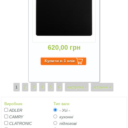
620,00 грн
Сторінки
1
2
3
4
5
6
наступна ›
остання »
Виробник
Тип ваги
ADLER
- Усі -
CAMRY
кухонні
CLATRONIC
підлогові