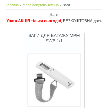
Ви є тут
Головна
»
Мала побутова техніка
» Ваги
Ваги
ага АКЦІЯ тільки сьогодні
, БЕЗКОШТОВНА доставка в пункти
ВАГИ ДЛЯ БАГАЖУ MPM
SWB 1/1