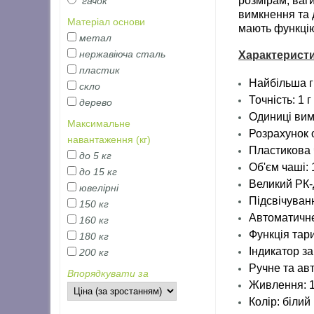
розмірам, ваг
гачок
вимкнення та 
Матеріал основи
мають функцію
метал
нержавіюча сталь
Характеристи
пластик
Найбільша г
скло
Точність: 1 г
дерево
Одиниці вимі
Максимальне
Розрахунок 
навантаження (кг)
Пластикова
до 5 кг
Об'єм чаші: 
до 15 кг
Великий РК
ювелірні
Підсвічуван
150 кг
Автоматичне
160 кг
Функція тар
180 кг
Індикатор з
200 кг
Ручне та ав
Впорядкувати за
Живлення: 1
Колір: білий