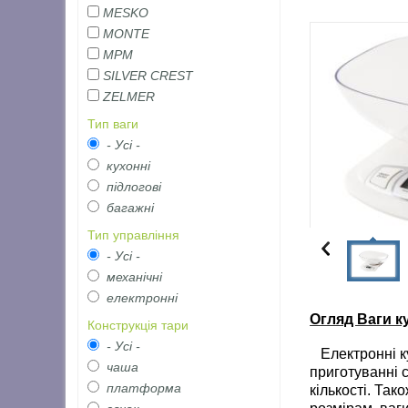
MESKO
MONTE
MPM
SILVER CREST
ZELMER
Тип ваги
- Усі -
кухонні
підлогові
багажні
Тип управління
- Усі -
механічні
електронні
Огляд Ваги ку
Конструкція тари
- Усі -
Електронні ку
чаша
приготуванні 
платформа
кількості. Так