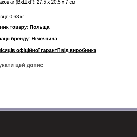
ковки (ВхШхГ): 27.5 х 20.5 х 7 см
вці
: 0.63 кг
бник товару: Польща
рації бренду:
Німеччина
місяців офіційної гарантії від виробника
укати цей допис
k