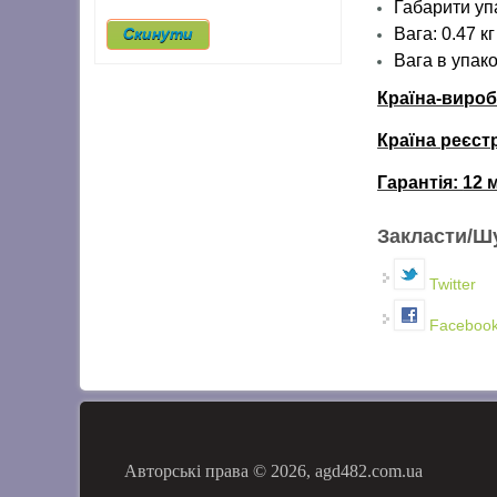
Габарити упа
Вага: 0.47 кг
Вага
в упако
Країна-виро
Країна реєст
Гарантія:
12 
Закласти/Ш
Twitter
Faceboo
Авторські права © 2026, agd482.com.ua