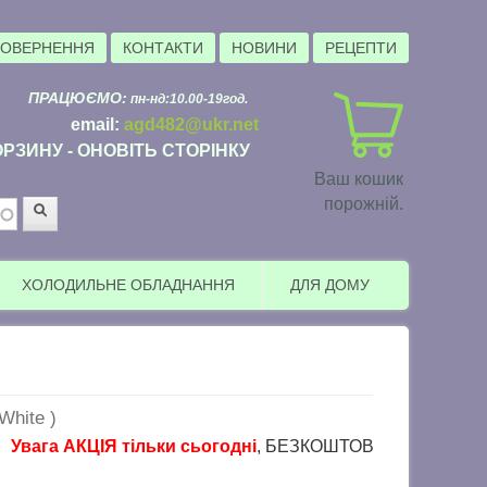
ПОВЕРНЕННЯ
КОНТАКТИ
НОВИНИ
РЕЦЕПТИ
ПРАЦЮЄМО:
пн-нд:10.00-19год.
email:
agd482@ukr.net
РЗИНУ - ОНОВІТЬ СТОРІНКУ
Ваш кошик
порожній.
Пошук
ХОЛОДИЛЬНЕ ОБЛАДНАННЯ
ДЛЯ ДОМУ
hite )
ага АКЦІЯ тільки сьогодні
, БЕЗКОШТОВНА доставка в пункт