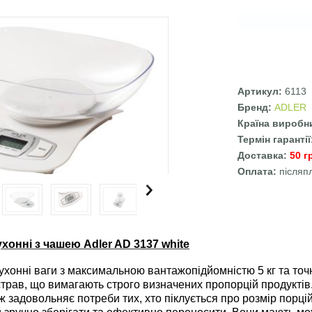
Артикул:
6113
Бренд:
ADLER
Країна виробн
Термін гаранті
Доставка:
50 г
Оплата:
післяп
хонні з чашею Adler AD 3137 white
хонні ваги з максимальною вантажопідйомністю 5 кг та точн
страв, що вимагають строго визначених пропорцій продуктів
ож задовольняє потреби тих, хто піклується про розмір порц