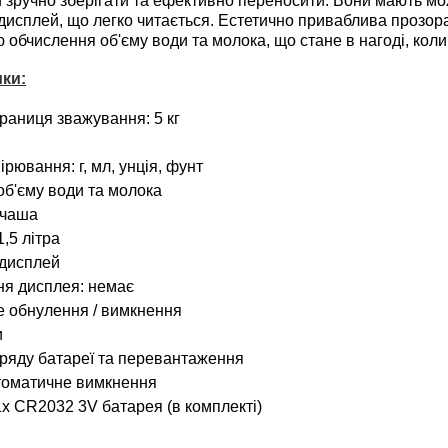
и зручно зберігати та ефективно переносити. Вони мають м
дисплей, що легко читається. Естетично приваблива прозора 
 обчислення об'єму води та молока, що стане в нагоді, коли
ки:
раниця зважування: 5 кг
рювання: г, мл, унція, фунт
об'єму води та молока
 чаша
1,5 літра
-дисплей
ня дисплея: немає
 обнулення / вимкнення
и
аряду батареї та перевантаження
томатичне вимкнення
x CR2032 3V батарея (в комплекті)