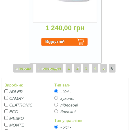
1 240,00 грн
Сторінки
« перша
‹ попередня
1
2
3
4
5
6
Виробник
Тип ваги
ADLER
- Усі -
CAMRY
кухонні
CLATRONIC
підлогові
ECG
багажні
MESKO
Тип управління
MONTE
- Усі -