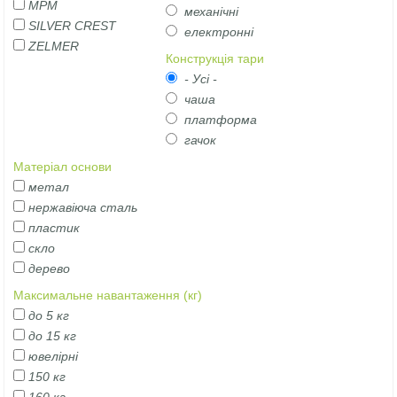
MPM
механічні
SILVER CREST
електронні
ZELMER
Конструкція тари
- Усі -
чаша
платформа
гачок
Матеріал основи
метал
нержавіюча сталь
пластик
скло
дерево
Максимальне навантаження (кг)
до 5 кг
до 15 кг
ювелірні
150 кг
160 кг