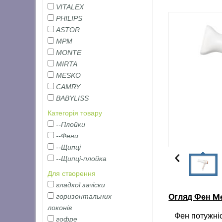
VITALEX
PHILIPS
ASTOR
MPM
MONTE
MIRTA
MESKO
CAMRY
BABYLISS
Категорія товару
--Плойки
--Фени
--Щипці
--Щипці-плойка
Для створення
гладкої зачіски
M
горизонтальних
Огляд Фен
локонів
Фен потужніст
гофре