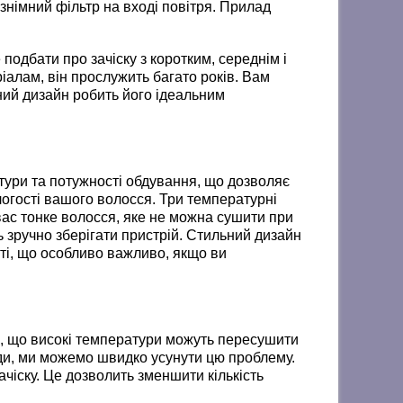
знімний фільтр на вході повітря. Прилад
дбати про зачіску з коротким, середнім і
іалам, він прослужить багато років. Вам
ний дизайн робить його ідеальним
ри та потужності обдування, що дозволяє
логості вашого волосся. Три температурні
вас тонке волосся, яке не можна сушити при
 зручно зберігати пристрій. Стильний дизайн
аті, що особливо важливо, якщо ви
, що високі температури можуть пересушити
ади, ми можемо швидко усунути цю проблему.
ачіску. Це дозволить зменшити кількість