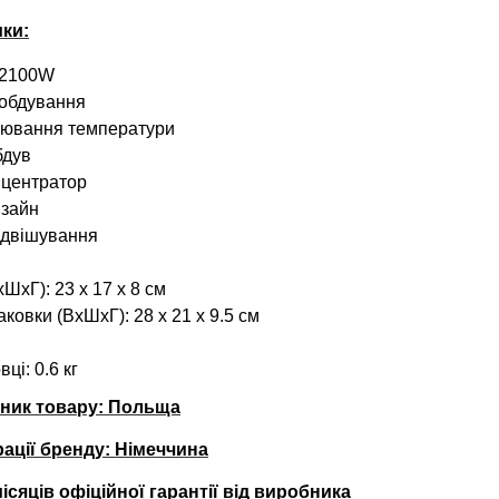
ки:
 2100W
 обдування
улювання температури
бдув
нцентратор
изайн
ідвішування
ШхГ): 23 х 17 х 8 см
ковки (ВхШхГ): 28 х 21 х 9.5 см
вці
: 0.6 кг
бник товару: Польща
рації бренду:
Німеччина
місяців офіційної гарантії від виробника