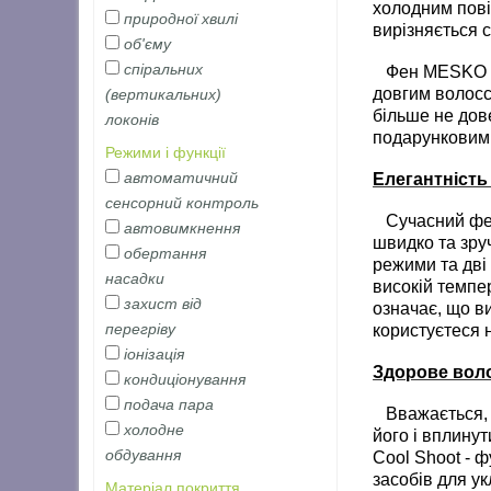
холодним пові
природної хвилі
вирізняється 
об'єму
спіральних
Фен MESKO MS 
довгим волосс
(вертикальних)
більше не дов
локонів
подарунковим
Режими і функції
автоматичний
Елегантність
сенсорний контроль
Сучасний фен 
автовимкнення
швидко та зру
обертання
режими та дві
насадки
високій темпе
захист від
означає, що в
перегріву
користуєтеся 
іонізація
Здорове вол
кондиціонування
подача пара
Вважається, щ
холодне
його і вплину
обдування
Cool Shoot - ф
засобів для у
Матеріал покриття