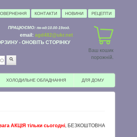
ПОВЕРНЕННЯ
КОНТАКТИ
НОВИНИ
РЕЦЕПТИ
ПРАЦЮЄМО:
пн-нд:10.00-19год.
email:
agd482@ukr.net
РЗИНУ - ОНОВІТЬ СТОРІНКУ
Ваш кошик
порожній.
Пошук
ХОЛОДИЛЬНЕ ОБЛАДНАННЯ
ДЛЯ ДОМУ
АКЦІЯ тільки сьогодні
, БЕЗКОШТОВНА доставка в пункти вид