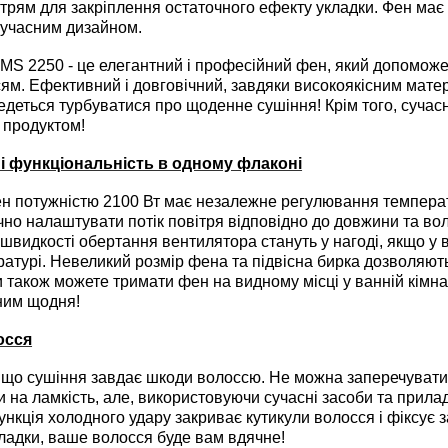
трям для закріплення остаточного ефекту укладки. Фен має 
сучасним дизайном.
2250 - це елегантний і професійний фен, який допоможе по
ям. Ефективний і довговічний, завдяки високоякісним матер
едеться турбуватися про щоденне сушіння! Крім того, сучас
 продуктом!
 і функціональність в одному флаконі
потужністю 2100 Вт має незалежне регулювання температу
чно налаштувати потік повітря відповідно до довжини та во
 швидкості обертання вентилятора стануть у нагоді, якщо у 
ратурі. Невеликий розмір фена та підвісна бирка дозволяють
и також можете тримати фен на видному місці у ванній кімн
ним щодня!
осся
о сушіння завдає шкоди волоссю. Не можна заперечувати
ти на ламкість, але, використовуючи сучасні засоби та прил
ункція холодного удару закриває кутикули волосся і фіксує з
кладки, ваше волосся буде вам вдячне!