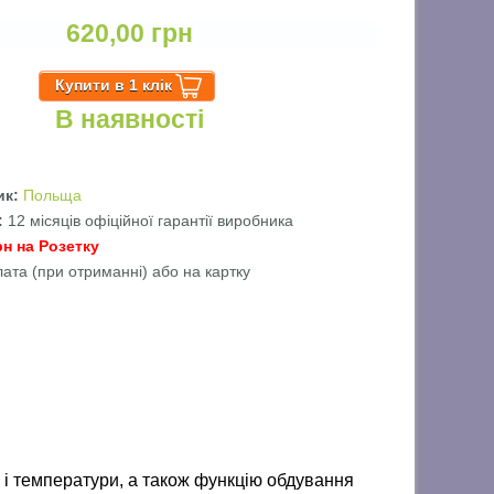
620,00 грн
В наявності
ик:
Польща
ї:
12 місяців офіційної гарантії виробника
рн на Розетку
лата (при отриманні) або на картку
і температури, а також функцію обдування