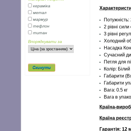
кераміка
Характеристи
метал
мармур
Потужність:
тефлон
2 рівні сили
титан
3 рівні рег
Холодний о
Впорядкувати за
Насадка Ко
Сучасний д
Петля для п
Колір: Білий
Габарити (Вх
Габарити упа
Вага: 0.5 кг
Вага
в упако
Країна-виро
Країна реєст
Гарантія:
12 