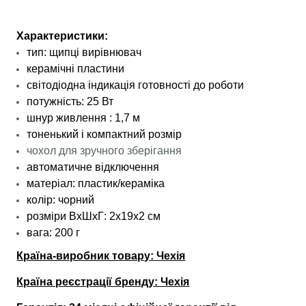
Характеристики:
тип: щипці вирівнювач
керамічні пластини
світодіодна індикація готовності до роботи
потужність: 25 Вт
шнур живлення : 1,7 м
тоненький і компактний розмір
чохол для зручного зберігання
автоматичне відключення
матеріал: пластик/кераміка
колір: чорний
розміри ВхШхГ: 2х19х2 см
вага: 200 г
Країна-виробник товару: Чехія
Країна реєстрації бренду: Чехія