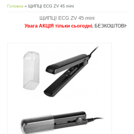
Ви є тут
Головна
» ЩИПЦІ ECG ZV 45 mini
ЩИПЦІ ECG ZV 45 mini
Увага АКЦІЯ тільки сьогодні
, БЕЗКОШТОВНА достав