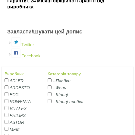
Гарантія: 24 місяці офіційної гарантії від
виробника
Закласти/Шукати цей допис
Twitter
Facebook
Виробник
Категорія товару
ADLER
--Плойки
ARDESTO
--Фени
ECG
--Щипці
ROWENTA
--Щипці-плойка
VITALEX
PHILIPS
ASTOR
MPM