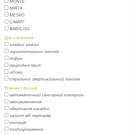
MONTE
MIRTA
MESKO
CAMRY
BABYLISS
Для створення
гладкої зачіски
горизонтальних локонів
гофре
природної хвилі
об'єму
спіральних (вертикальних) локонів
Режими і функції
автоматичний сенсорний контроль
автовимкнення
обертання насадки
захист від перегріву
іонізація
кондиціонування