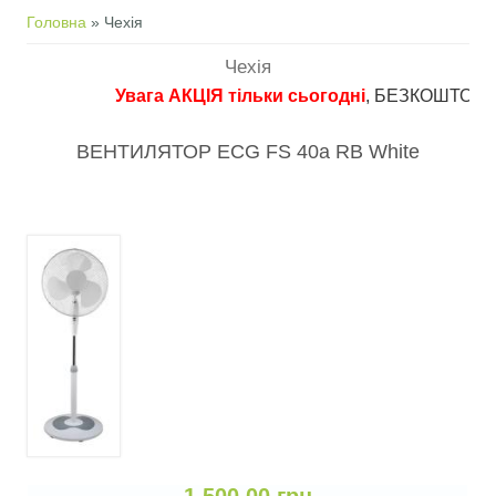
Ви є тут
Головна
» Чехія
Чехія
Увага АКЦІЯ тільки сьогодні
, БЕЗКОШТОВНА до
ВЕНТИЛЯТОР ECG FS 40a RB White
1 500,00 грн