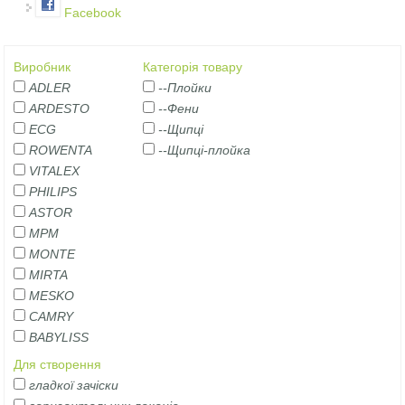
Facebook
Виробник
Категорія товару
ADLER
--Плойки
ARDESTO
--Фени
ECG
--Щипці
ROWENTA
--Щипці-плойка
VITALEX
PHILIPS
ASTOR
MPM
MONTE
MIRTA
MESKO
CAMRY
BABYLISS
Для створення
гладкої зачіски