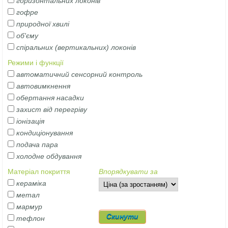
горизонтальних локонів
гофре
природної хвилі
об'єму
спіральних (вертикальних) локонів
Режими і функції
автоматичний сенсорний контроль
автовимкнення
обертання насадки
захист від перегріву
іонізація
кондиціонування
подача пара
холодне обдування
Матеріал покриття
Впорядкувати за
кераміка
метал
мармур
тефлон