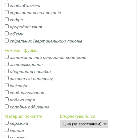
гладкої зачіски
горизонтальних локонів
гофре
природної хвилі
об'єму
спіральних (вертикальних) локонів
Режими і функції
автоматичний сенсорний контроль
автовимкнення
обертання насадки
захист від перегріву
іонізація
кондиціонування
подача пара
холодне обдування
Матеріал покриття
Впорядкувати за
кераміка
метал
мармур