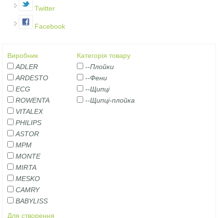
Twitter
Facebook
Виробник
Категорія товару
ADLER
--Плойки
ARDESTO
--Фени
ECG
--Щипці
ROWENTA
--Щипці-плойка
VITALEX
PHILIPS
ASTOR
MPM
MONTE
MIRTA
MESKO
CAMRY
BABYLISS
Для створення