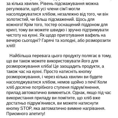
за кілька хвилин. Рівень підсмажування можна
регулювати, щоб усі члени сім'ї могли
насолоджуватися хлібом, незалежно від того, чи він
золотистий, чи більш підсмажений. Щось для
кожного! Крім того, тостер оснащений піддоном для
крихт, тому ви можете швидко і зручно підтримувати
чистоту на кухні. Як щодо приготування вафель на
вечерю сьогодні? Гарячі та холодні, або розморозити
хліб!
Найбільша перевага цього продукту полягає в тому,
що ви також можете використовувати його для
розморожування хліба! Це заощадить продукти, а
також час на кухні. Просто натисніть кнопку
розморожування, і через кілька хвилин ви будете
насолоджуватися хлібом, немов щойно з печі! Коли
хліб досягне потрібного ступеня підрум'янення,
прилад автоматично вимкнеться. Однак, якщо під час
використання приладу ви помітите, що хліб вже
достатньо підрум'янився, ви можете натиснути
кнопку STOP, яка автоматично вимкне нагрівання.
Приємного апетиту!