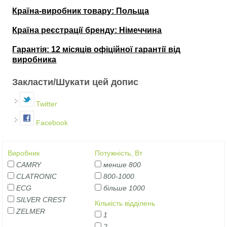
Країна-виробник товару: Польща
Країна реєстрації бренду: Німеччина
Гарантія: 12 місяців офіційної гарантії від
виробника
Закласти/Шукати цей допис
Twitter
Facebook
Виробник
Потужність, Вт
CAMRY
менше 800
CLATRONIC
800-1000
ECG
більше 1000
SILVER CREST
Кількість відділень
ZELMER
1
2