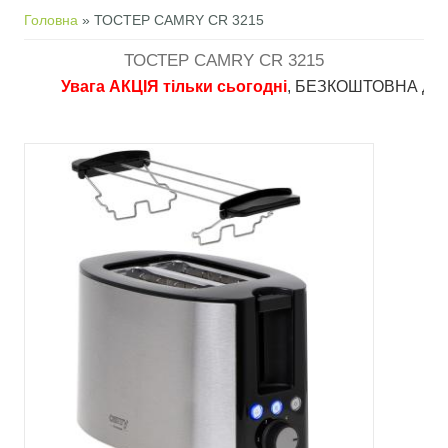
Ви є тут
Головна
» ТОСТЕР CAMRY CR 3215
ТОСТЕР CAMRY CR 3215
Увага АКЦІЯ тільки сьогодні
, БЕЗКОШТОВНА доставка 