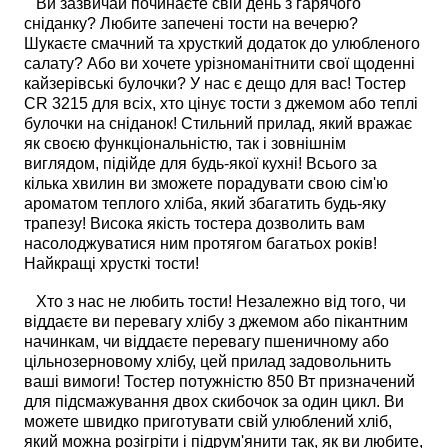
Ви зазвичай починаєте свій день з гарячого
сніданку? Любите запечені тости на вечерю?
Шукаєте смачний та хрусткий додаток до улюбленого
салату? Або ви хочете урізноманітнити свої щоденні
кайзерівські булочки? У нас є дещо для вас! Тостер
CR 3215 для всіх, хто цінує тости з джемом або теплі
булочки на сніданок! Стильний прилад, який вражає
як своєю функціональністю, так і зовнішнім
виглядом, підійде для будь-якої кухні! Всього за
кілька хвилин ви зможете порадувати свою сім'ю
ароматом теплого хліба, який збагатить будь-яку
трапезу! Висока якість тостера дозволить вам
насолоджуватися ним протягом багатьох років!
Найкращі хрусткі тости!
Хто з нас не любить тости! Незалежно від того, чи
віддаєте ви перевагу хлібу з джемом або пікантним
начинкам, чи віддаєте перевагу пшеничному або
цільнозерновому хлібу, цей прилад задовольнить
ваші вимоги! Тостер потужністю 850 Вт призначений
для підсмажування двох скибочок за один цикл. Ви
можете швидко приготувати свій улюблений хліб,
який можна розігріти і підрум'янити так, як ви любите,