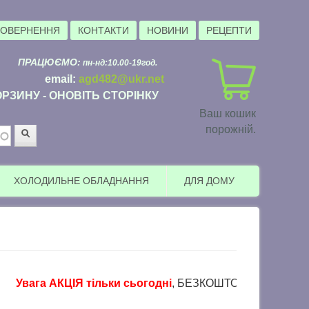
ПОВЕРНЕННЯ
КОНТАКТИ
НОВИНИ
РЕЦЕПТИ
ПРАЦЮЄМО:
пн-нд:10.00-19год.
email:
agd482@ukr.net
РЗИНУ - ОНОВІТЬ СТОРІНКУ
Ваш кошик
порожній.
Пошук
ХОЛОДИЛЬНЕ ОБЛАДНАННЯ
ДЛЯ ДОМУ
вага АКЦІЯ тільки сьогодні
, БЕЗКОШТОВНА доставка в пунк