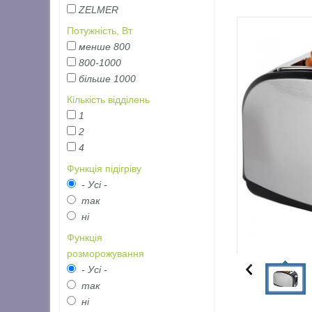
ZELMER
Потужність, Вт
менше 800
800-1000
більше 1000
Кількість відділень
1
2
4
Функція підігріву
- Усі -
так
ні
Функція
розморожування
- Усі -
так
ні