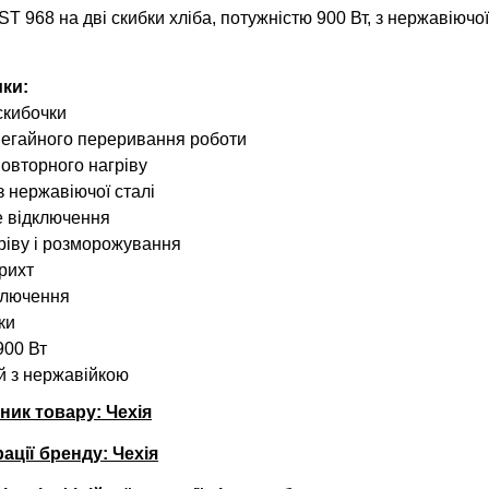
 968 на дві скибки хліба, потужністю 900 Вт, з нержавіючої
ки:
скибочки
негайного переривання роботи
повторного нагріву
з нержавіючої сталі
 відключення
гріву і розморожування
крихт
ключення
ки
900 Вт
ий з нержавійкою
ник товару: Чехія
ації бренду: Чехія