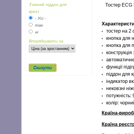
З'ємний піддон для
Тостер ECG ST
крихт
- Усі -
Характеристи
так
тостер на 2 
ні
кнопка для 
Впорядкувати за
кнопка для 
конструкція 
автоматичне
функції піді
піддон для 
індикатор в
нековзні ніж
потужність: 
колір: чорн
Країна-вироб
Країна реєстр