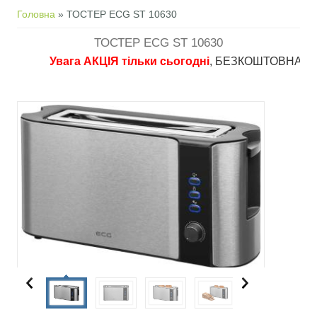
Ви є тут
Головна
» ТОСТЕР ECG ST 10630
ТОСТЕР ECG ST 10630
Увага АКЦІЯ тільки сьогодні
, БЕЗКОШТОВНА доставка