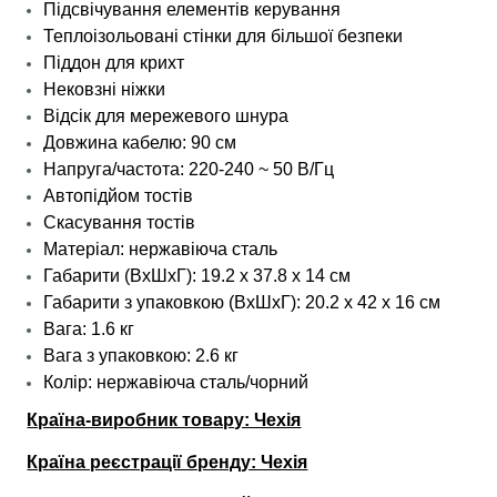
Підсвічування елементів керування
Теплоізольовані стінки для більшої безпеки
Піддон для крихт
Нековзні ніжки
Відсік для мережевого шнура
Довжина кабелю: 90 см
Напруга/частота: 220-240 ~ 50 В/Гц
Автопідйом тостів
Скасування тостів
Матеріал: нержавіюча сталь
Габарити (ВхШхГ): 19.2 х 37.8 х 14 см
Габарити з упаковкою (ВхШхГ): 20.2 х 42 х 16 см
Вага: 1.6 кг
Вага з упаковкою: 2.6 кг
Колір: нержавіюча сталь/чорний
Країна-виробник товару: Чехія
Країна реєстрації бренду: Чехія