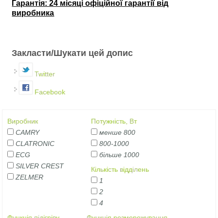
Гарантія: 24 місяці офіційної гарантії від
виробника
Закласти/Шукати цей допис
Twitter
Facebook
Виробник
Потужність, Вт
CAMRY
менше 800
CLATRONIC
800-1000
ECG
більше 1000
SILVER CREST
Кількість відділень
ZELMER
1
2
4
Функція підігріву
Функція розморожування