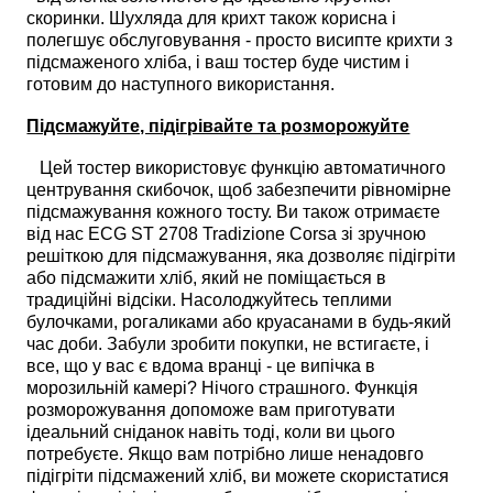
скоринки. Шухляда для крихт також корисна і
полегшує обслуговування - просто висипте крихти з
підсмаженого хліба, і ваш тостер буде чистим і
готовим до наступного використання.
Підсмажуйте, підігрівайте та розморожуйте
Цей тостер використовує функцію автоматичного
центрування скибочок, щоб забезпечити рівномірне
підсмажування кожного тосту. Ви також отримаєте
від нас ECG ST 2708 Tradizione Corsa зі зручною
решіткою для підсмажування, яка дозволяє підігріти
або підсмажити хліб, який не поміщається в
традиційні відсіки. Насолоджуйтесь теплими
булочками, рогаликами або круасанами в будь-який
час доби. Забули зробити покупки, не встигаєте, і
все, що у вас є вдома вранці - це випічка в
морозильній камері? Нічого страшного. Функція
розморожування допоможе вам приготувати
ідеальний сніданок навіть тоді, коли ви цього
потребуєте. Якщо вам потрібно лише ненадовго
підігріти підсмажений хліб, ви можете скористатися