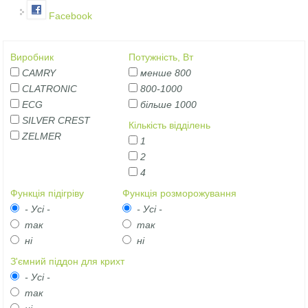
Facebook
Виробник
Потужність, Вт
CAMRY
менше 800
CLATRONIC
800-1000
ECG
більше 1000
SILVER CREST
Кількість відділень
ZELMER
1
2
4
Функція підігріву
Функція розморожування
- Усі -
- Усі -
так
так
ні
ні
З'ємний піддон для крихт
- Усі -
так