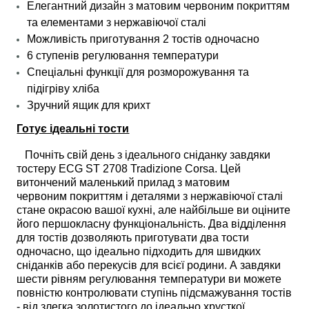
Елегантний дизайн з матовим червоним покриттям
та елементами з нержавіючої сталі
Можливість приготування 2 тостів одночасно
6 ступенів регулювання температури
Спеціальні функції для розморожування та
підігріву хліба
Зручний ящик для крихт
Готує ідеальні тости
Почніть свій день з ідеального сніданку завдяки
тостеру ECG ST 2708 Tradizione Corsa. Цей
витончений маленький прилад з матовим
червоним покриттям і деталями з нержавіючої сталі
стане окрасою вашої кухні, але найбільше ви оціните
його першокласну функціональність. Два відділення
для тостів дозволяють приготувати два тости
одночасно, що ідеально підходить для швидких
сніданків або перекусів для всієї родини. А завдяки
шести рівням регулювання температури ви можете
повністю контролювати ступінь підсмажування тостів
- від злегка золотистого до ідеально хрусткої