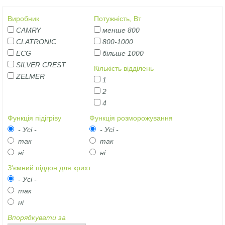
Виробник
Потужність, Вт
CAMRY
менше 800
CLATRONIC
800-1000
ECG
більше 1000
SILVER CREST
Кількість відділень
ZELMER
1
2
4
Функція підігріву
Функція розморожування
- Усі -
- Усі -
так
так
ні
ні
З'ємний піддон для крихт
- Усі -
так
ні
Впорядкувати за