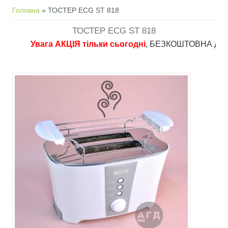
Ви є тут
Головна
» ТОСТЕР ECG ST 818
ТОСТЕР ECG ST 818
Увага АКЦІЯ тільки сьогодні
, БЕЗКОШТОВНА доставка 