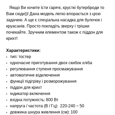
Якщо Ви хочите їсти гарячі, хрусткі бутерброди то
Вам сюди))! Дана модель легко впорається з цією
задачею. А ще є спеціальна насадка для булочок і
круасанів. Просто покладіть зверху і трішки
почекайте. Зручним елементом також є піддон для
крихт!
Характеристики:
тип: тостер
одночасне приготування двох скибок хліба
регулювання ступеня просмажування
автоматичне відключення
функції підігріву і розморожування
піддон для крихт
індикатор включення
вхідна потужність: 800 Вт
напруга / частота (В / Гц): 220-240 ~ 50
довжина шнура живлення (см): 100