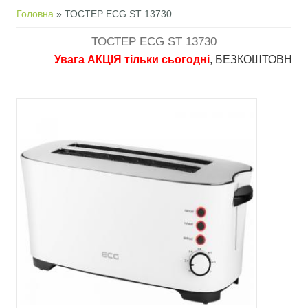
Ви є тут
Головна
» ТОСТЕР ECG ST 13730
ТОСТЕР ECG ST 13730
Увага АКЦІЯ тільки сьогодні
, БЕЗКОШТОВНА достав