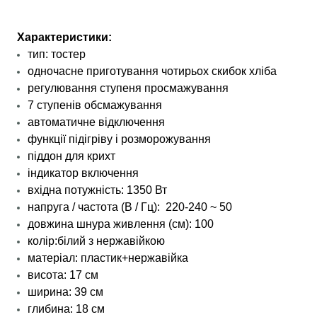
Характеристики:
тип: тостер
одночасне приготування чотирьох скибок хліба
регулювання ступеня просмажування
7 ступенів обсмажування
автоматичне відключення
функції підігріву і розморожування
піддон для крихт
індикатор включення
вхідна потужність: 1350 Вт
напруга / частота (В / Гц): 220-240 ~ 50
довжина шнура живлення (см): 100
колір:білий з нержавійкою
матеріал: пластик+нержавійка
висота: 17 см
ширина: 39 см
глибина: 18 см