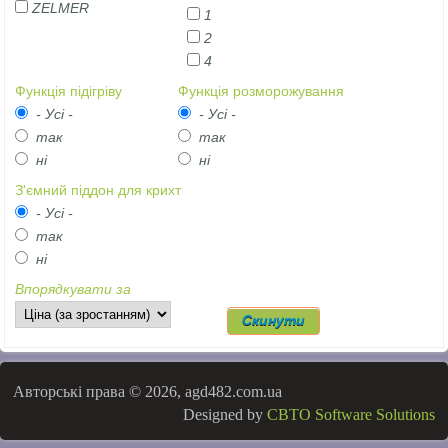
ZELMER
1
2
4
Функція підігріву
Функція розморожування
- Усі -
- Усі -
так
так
ні
ні
З'ємний піддон для крихт
- Усі -
так
ні
Впорядкувати за
Авторські права © 2026, agd482.com.ua
Designed by
CBTO Software Solutions