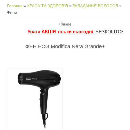
Ви є тут
Головна
»
КРАСА ТА ЗДОРОВ'Я
»
ВКЛАДАННЯ ВОЛОССЯ
»
Фени
Фени
Увага АКЦІЯ тільки сьогодні
, БЕЗКОШТОВНА дост
ФЕН ECG Modifica Nera Grande+