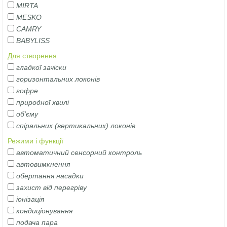
MIRTA
MESKO
CAMRY
BABYLISS
Для створення
гладкої зачіски
горизонтальних локонів
гофре
природної хвилі
об'єму
спіральних (вертикальних) локонів
Режими і функції
автоматичний сенсорний контроль
автовимкнення
обертання насадки
захист від перегріву
іонізація
кондиціонування
подача пара