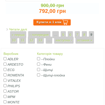
900,00 грн
792,00 грн
Читати далі
про ФЕН ECG Modifica Nera Grande+
Сторінки
« перша
‹ попередня
…
5
6
7
8
9
10
11
12
13
…
наступна ›
остання »
Виробник
Категорія товару
ADLER
--Плойки
ARDESTO
--Фени
ECG
--Щипці
ROWENTA
--Щипці-плойка
VITALEX
PHILIPS
ASTOR
MPM
MONTE