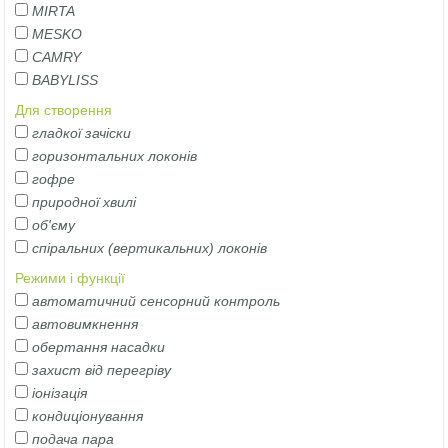
MIRTA
MESKO
CAMRY
BABYLISS
Для створення
гладкої зачіски
горизонтальних локонів
гофре
природної хвилі
об'єму
спіральних (вертикальних) локонів
Режими і функції
автоматичний сенсорний контроль
автовимкнення
обертання насадки
захист від перегріву
іонізація
кондиціонування
подача пара