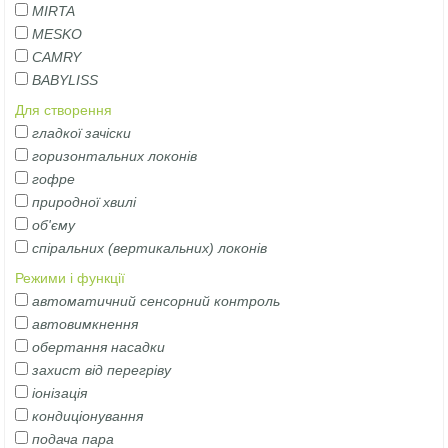
MIRTA
MESKO
CAMRY
BABYLISS
Для створення
гладкої зачіски
горизонтальних локонів
гофре
природної хвилі
об'єму
спіральних (вертикальних) локонів
Режими і функції
автоматичний сенсорний контроль
автовимкнення
обертання насадки
захист від перегріву
іонізація
кондиціонування
подача пара