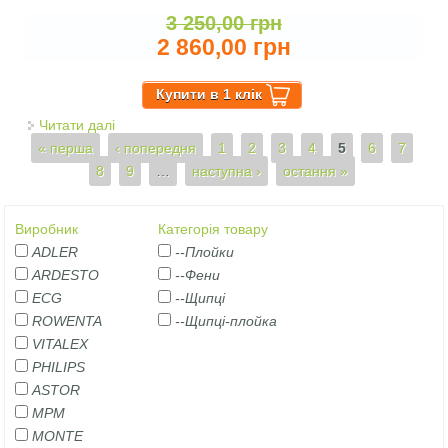
3 250,00 грн
2 860,00 грн
Читати далі
про ФЕН ECG Modifica Sonica Moonstone
Сторінки
« перша
‹ попередня
1
2
3
4
5
6
7
8
9
…
наступна ›
остання »
Виробник
Категорія товару
ADLER
--Плойки
ARDESTO
--Фени
ECG
--Щипці
ROWENTA
--Щипці-плойка
VITALEX
PHILIPS
ASTOR
MPM
MONTE