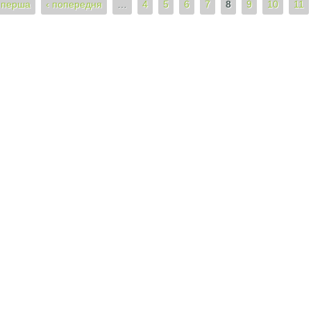
 перша
‹ попередня
…
4
5
6
7
8
9
10
11