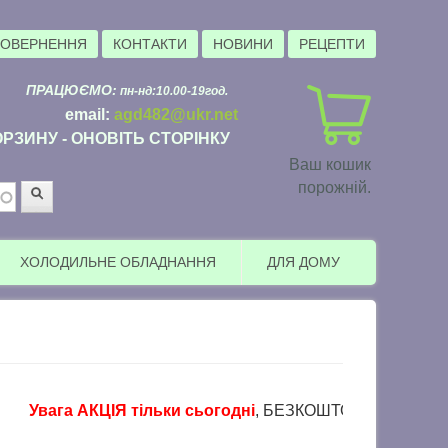
ПОВЕРНЕННЯ
КОНТАКТИ
НОВИНИ
РЕЦЕПТИ
ПРАЦЮЄМО:
пн-нд:10.00-19год.
email:
agd482@ukr.net
РЗИНУ - ОНОВІТЬ СТОРІНКУ
Ваш кошик
порожній.
Пошук
ХОЛОДИЛЬНЕ ОБЛАДНАННЯ
ДЛЯ ДОМУ
Увага АКЦІЯ тільки сьогодні
, БЕЗКОШТОВНА доставка в пун