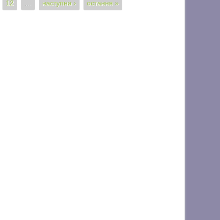
12
…
наступна ›
остання »