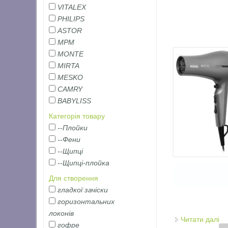
VITALEX
PHILIPS
ASTOR
MPM
MONTE
MIRTA
MESKO
CAMRY
BABYLISS
Категорія товару
--Плойки
--Фени
--Щипці
--Щипці-плойка
Для створення
гладкої зачіски
горизонтальних
локонів
Читати далі
пр
гофре