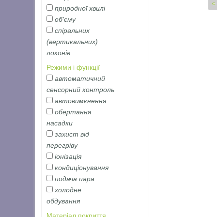
Сторінки
«
природної хвилі
об'єму
спіральних
(вертикальних)
локонів
Режими і функції
автоматичний
сенсорний контроль
автовимкнення
обертання
насадки
захист від
перегріву
іонізація
кондиціонування
подача пара
холодне
обдування
Матеріал покриття