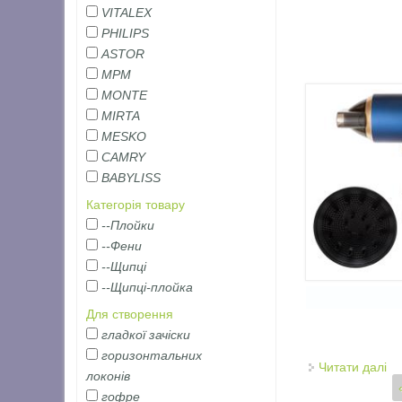
VITALEX
PHILIPS
ASTOR
MPM
MONTE
MIRTA
MESKO
CAMRY
BABYLISS
Категорія товару
--Плойки
--Фени
--Щипці
--Щипці-плойка
Для створення
гладкої зачіски
горизонтальних
Читати далі
пр
локонів
Сторінки
гофре