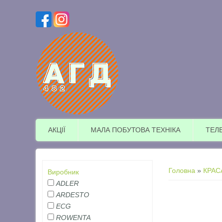
АКЦІЇ
МАЛА ПОБУТОВА ТЕХНІКА
ТЕЛ
Ви є тут
Головна
»
КРАС
Виробник
ADLER
ARDESTO
ECG
ROWENTA