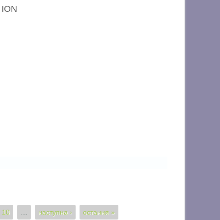
 ION
10
…
наступна ›
остання »