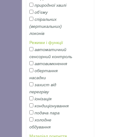
природної хвилі
об'єму
спіральних
(вертикальних)
локонів
Режими і функції
автоматичний
сенсорний контроль
автовимкнення
обертання
насадки
захист від
перегріву
іонізація
кондиціонування
подача пара
холодне
обдування
Матеріал покриття