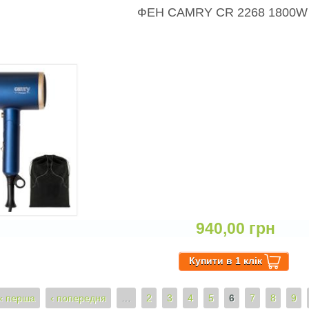
ФЕН CAMRY CR 2268 1800W
940,00 грн
о ФЕН CAMRY CR 2268 1800W ION
« перша
‹ попередня
…
2
3
4
5
6
7
8
9