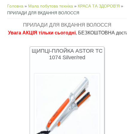
Ви є тут
Головна
»
Мала побутова техніка
»
КРАСА ТА ЗДОРОВ'Я
»
ПРИЛАДИ ДЛЯ ВКДАННЯ ВОЛОССЯ
ПРИЛАДИ ДЛЯ ВКДАННЯ ВОЛОССЯ
ага АКЦІЯ тільки сьогодні
, БЕЗКОШТОВНА доставка в пункти
ЩИПЦІ-ПЛОЙКА ASTOR TC
1074 Silver/red