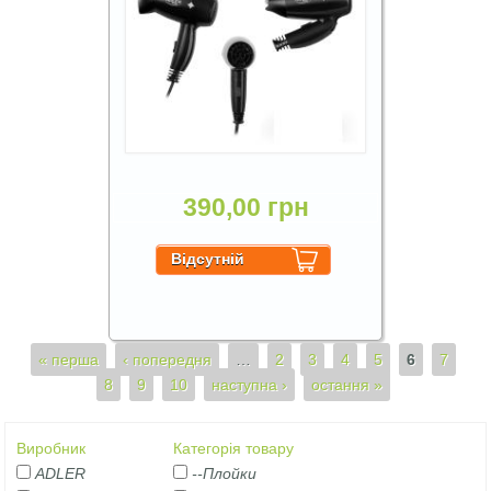
390,00 грн
Сторінки
« перша
‹ попередня
…
2
3
4
5
6
7
8
9
10
наступна ›
остання »
Виробник
Категорія товару
ADLER
--Плойки