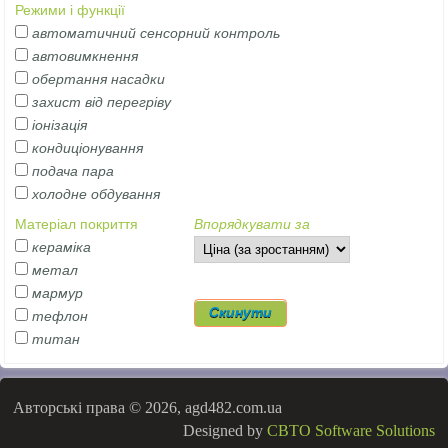
Режими і функції
автоматичний сенсорний контроль
автовимкнення
обертання насадки
захист від перегріву
іонізація
кондиціонування
подача пара
холодне обдування
Матеріал покриття
Впорядкувати за
кераміка
метал
мармур
тефлон
титан
Авторські права © 2026, agd482.com.ua
Designed by
CBTO Software Solutions