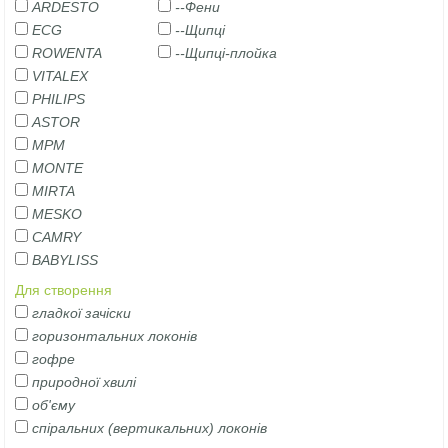
ARDESTO
--Фени
ECG
--Щипці
ROWENTA
--Щипці-плойка
VITALEX
PHILIPS
ASTOR
MPM
MONTE
MIRTA
MESKO
CAMRY
BABYLISS
Для створення
гладкої зачіски
горизонтальних локонів
гофре
природної хвилі
об'єму
спіральних (вертикальних) локонів