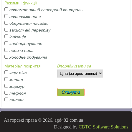
Режими і функції
автоматичний сенсорний контроль
автовимкнення
обертання насадки
захист від перегріву
іонізація
кондиціонування
подача пара
холодне обдування
Матеріал покриття
Впорядкувати за
кераміка
метал
мармур
тефлон
титан
Авторські права © 2026, agd482.com.ua
Designed by
CBTO Software Solutions