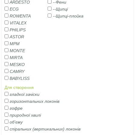
ARDESTO
--Фени
ECG
--Щипці
ROWENTA
--Щипці-плойка
VITALEX
PHILIPS
ASTOR
MPM
MONTE
MIRTA
MESKO
CAMRY
BABYLISS
Для створення
гладкої зачіски
горизонтальних локонів
гофре
природної хвилі
об'єму
спіральних (вертикальних) локонів