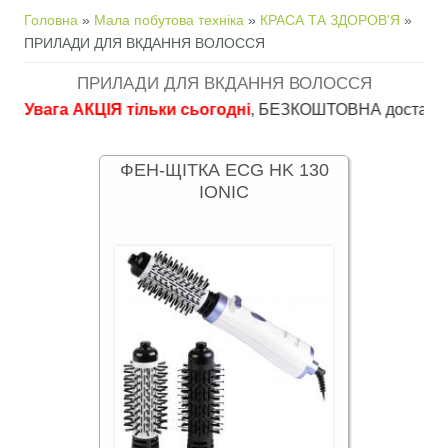
Ви є тут
Головна
»
Мала побутова техніка
»
КРАСА ТА ЗДОРОВ'Я
»
ПРИЛАДИ ДЛЯ ВКДАННЯ ВОЛОССЯ
ПРИЛАДИ ДЛЯ ВКДАННЯ ВОЛОССЯ
га АКЦІЯ тільки сьогодні
, БЕЗКОШТОВНА доставка в пункти
ФЕН-ЩІТКА ECG HK 130
IONIC