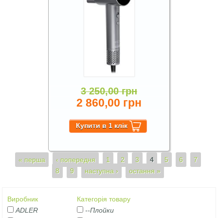
3 250,00 грн
2 860,00 грн
Сторінки
« перша
‹ попередня
1
2
3
4
5
6
7
8
9
наступна ›
остання »
Виробник
Категорія товару
ADLER
--Плойки