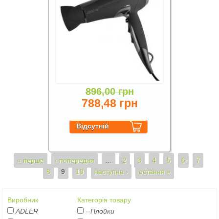
896,00 грн
788,48 грн
Сторінки
« перша
‹ попередня
…
2
3
4
5
6
7
8
9
10
наступна ›
остання »
Виробник
Категорія товару
ADLER
--Плойки