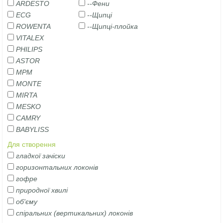
ARDESTO
--Фени
ECG
--Щипці
ROWENTA
--Щипці-плойка
VITALEX
PHILIPS
ASTOR
MPM
MONTE
MIRTA
MESKO
CAMRY
BABYLISS
Для створення
гладкої зачіски
горизонтальних локонів
гофре
природної хвилі
об'єму
спіральних (вертикальних) локонів