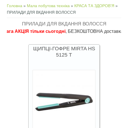
Ви є тут
Головна
»
Мала побутова техніка
»
КРАСА ТА ЗДОРОВ'Я
»
ПРИЛАДИ ДЛЯ ВКДАННЯ ВОЛОССЯ
ПРИЛАДИ ДЛЯ ВКДАННЯ ВОЛОССЯ
 АКЦІЯ тільки сьогодні
, БЕЗКОШТОВНА доставка в пункти ви
ЩИПЦІ-ГОФРЕ MIRTA HS
5125 T