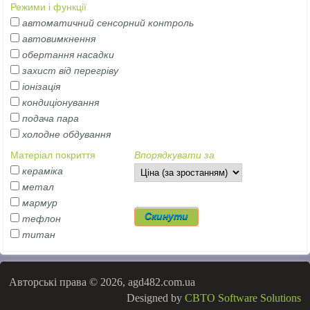
Режими і функції
автоматичний сенсорний контроль
автовимкнення
обертання насадки
захист від перегріву
іонізація
кондиціонування
подача пара
холодне обдування
Матеріал покриття
Впорядкувати за
кераміка
метал
мармур
тефлон
титан
Авторські права © 2026, agd482.com.ua
Designed by
CBTO Software Solutions