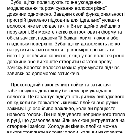
Зубці щітки полегшують точне укладання,
моделювання та розчісування волосся різної
довжини одночасно. Завдяки своїй функціональності
пристрій ідеально підходить для ідеальної укладки
волосся, яке виглядає так, ніби ви щойно вийшли з
перукарні. Ви можете легко контролювати форму та
об'єм зачіски, надаючи їй бажані хвилі, локони або
гладеньку поверхню. Зубці щітки дозволяють легко
накрутити пасмо волосся і рівномірно розчесати
його. Це особливо корисно, якщо у вас волосся різної
довжини або ви хочете створити багатошарову
зачіску. Коротке волосся можна утримувати під час
завивки за допомогою затискача.
Прохолодний наконечник плойки та затискачі
забезпечують додаткову безпеку при укладанні
волосся. Це гарантує відсутність ризику випадкового
опіку, коли ви торкаєтесь кінчика плойки або ручки
зажиму. Це особливо важливо, коли ви працюєте
навколо голови. Ви не відчуваєте неприємного тепла
в руці, що дозволяє вам більше сконцентруватися на
створенні зачіски. Холодний кінець плойки можна
використовувати як точку опори, коли ви накручуєте