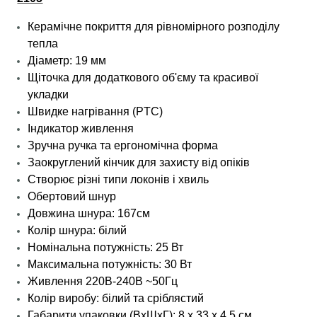
Керамічне покриття для рівномірного розподілу
тепла
Діаметр: 19 мм
Щіточка для додаткового об'єму та красивої
укладки
Швидке нагрівання (PTC)
Індикатор живлення
Зручна ручка та ергономічна форма
Заокруглений кінчик для захисту від опіків
Створює різні типи локонів і хвиль
Обертовий шнур
Довжина шнура: 167см
Колір шнура: білий
Номінальна потужність: 25 Вт
Максимальна потужність: 30 Вт
Живлення 220В-240В ~50Гц
Колір виробу: білий та сріблястий
Габарити упаковки (ВхШхГ): 8 х 33 х 4.5 см