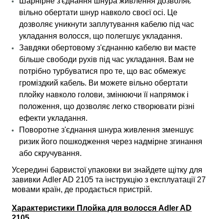
Шарнірне з'єднання шнура живлення дозволяє
вільно обертати шнур навколо своєї осі. Це
дозволяє уникнути заплутування кабелю під час
укладання волосся, що полегшує укладання.
Завдяки обертовому з'єднанню кабелю ви маєте
більше свободи рухів під час укладання. Вам не
потрібно турбуватися про те, що вас обмежує
громіздкий кабель. Ви можете вільно обертати
плойку навколо голови, змінюючи її напрямок і
положення, що дозволяє легко створювати різні
ефекти укладання.
Поворотне з'єднання шнура живлення зменшує
ризик його пошкодження через надмірне згинання
або скручування.
Усередині барвистої упаковки ви знайдете щітку для
завивки Adler AD 2105 та інструкцію з експлуатації 27
мовами країн, де продається пристрій.
Характеристики Плойка для волосся
Adler AD
2105