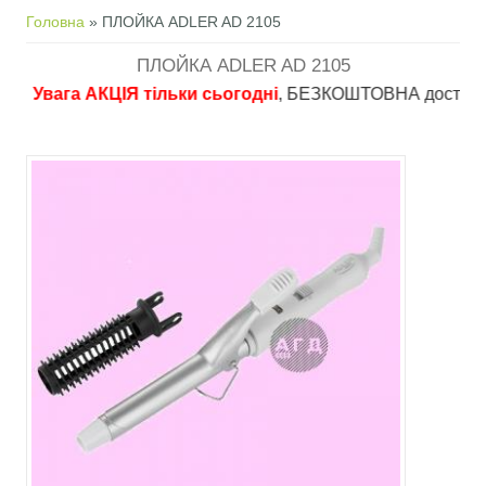
Ви є тут
Головна
» ПЛОЙКА ADLER AD 2105
ПЛОЙКА ADLER AD 2105
вага АКЦІЯ тільки сьогодні
, БЕЗКОШТОВНА доставка в пунк