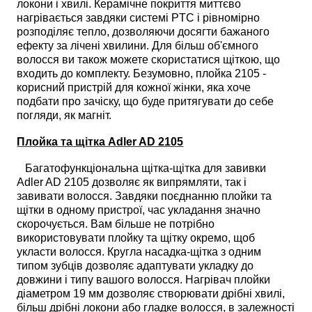
локони і хвилі. Керамічне покриття миттєво
нагрівається завдяки системі PTC і рівномірно
розподіляє тепло, дозволяючи досягти бажаного
ефекту за лічені хвилини. Для більш об'ємного
волосся ви також можете скористатися щіткою, що
входить до комплекту. Безумовно, плойка 2105 -
корисний пристрій для кожної жінки, яка хоче
подбати про зачіску, що буде притягувати до себе
погляди, як магніт.
Плойка та щітка Adler AD 2105
Багатофункціональна щітка-щітка для завивки
Adler AD 2105 дозволяє як випрямляти, так і
завивати волосся. Завдяки поєднанню плойки та
щітки в одному пристрої, час укладання значно
скорочується. Вам більше не потрібно
використовувати плойку та щітку окремо, щоб
укласти волосся. Кругла насадка-щітка з одним
типом зубців дозволяє адаптувати укладку до
довжини і типу вашого волосся. Нагрівач плойки
діаметром 19 мм дозволяє створювати дрібні хвилі,
більш дрібні локони або гладке волосся, в залежності