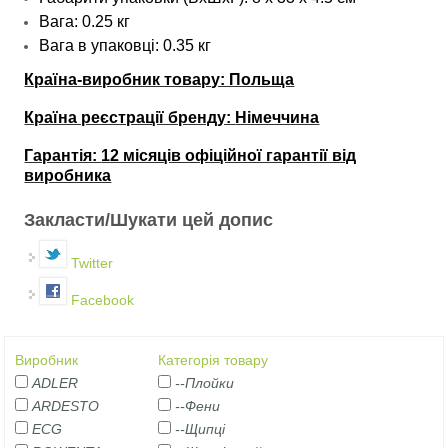
Вага: 0.25 кг
Вага
в упаковці
: 0.35 кг
Країна-виробник товару: Польща
Країна реєстрації бренду:
Німеччина
Гарантія:
12 місяців офіційної гарантії від
виробника
Закласти/Шукати цей допис
Twitter
Facebook
Виробник
Категорія товару
ADLER
--Плойки
ARDESTO
--Фени
ECG
--Щипці