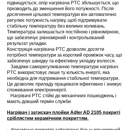
підвищується, опір нагрівача PTC збільшується, що
призводить до зменшення його потужності. Після
досягнення цільової температури він автоматично
регулює потужність нагріву, щоб підтримувати
стабільну температуру без великих коливань.
Температура залишається постійною і рівномірною,
що забезпечує рівномірний і контрольований
результат укладки.
Конструкція нагрівача PTC дозволяє досягти
потрібної температури за короткий проміжок часу, що
забезпечує швидку та ефективну укладку волосся.
Завдяки саморегулюванню температури нагрівач
PTC використовує лише ту кількість енергії, яка
необхідна для підтримання стабільної температури.
Це дозволяє приладу працювати ефективно і знижує
споживання електроенергії.
Нагрівачі PTC стійкі до механічних пошкоджень і
мають довший термін служби
Нагрівач і затискач плойки Adler AD 2105 покриті
сріблястим керамічним покриттям.
Керамічне покриття забезпечує більш рівномірний