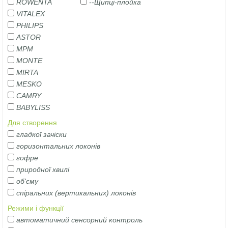
ROWENTA
--Щипці-плойка
VITALEX
PHILIPS
ASTOR
MPM
MONTE
MIRTA
MESKO
CAMRY
BABYLISS
Для створення
гладкої зачіски
горизонтальних локонів
гофре
природної хвилі
об'єму
спіральних (вертикальних) локонів
Режими і функції
автоматичний сенсорний контроль