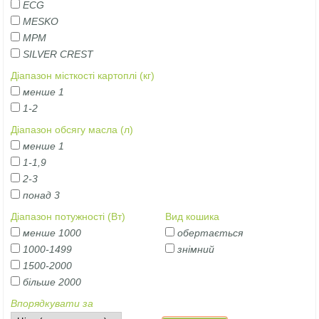
ECG
MESKO
MPM
SILVER CREST
Діапазон місткості картоплі (кг)
менше 1
1-2
Діапазон обсягу масла (л)
менше 1
1-1,9
2-3
понад 3
Діапазон потужності (Вт)
Вид кошика
менше 1000
обертається
1000-1499
знімний
1500-2000
більше 2000
Впорядкувати за