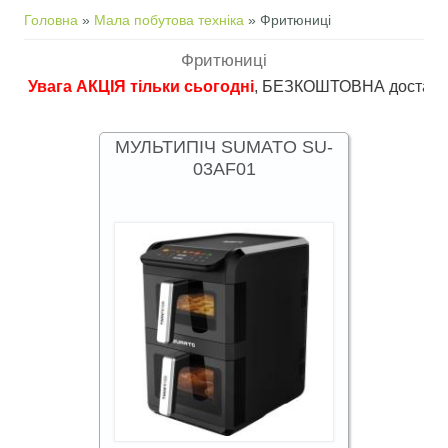
Ви є тут
Головна
»
Мала побутова техніка
» Фритюниці
Фритюниці
ага АКЦІЯ тільки сьогодні
, БЕЗКОШТОВНА доставка в пункти
МУЛЬТИПІЧ SUMATO SU-
03AF01