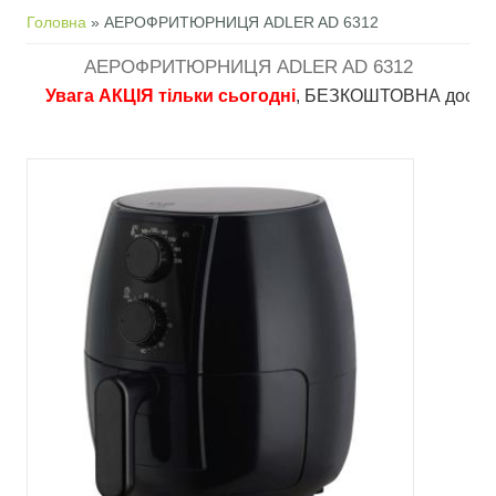
Ви є тут
Головна
» АЕРОФРИТЮРНИЦЯ ADLER AD 6312
АЕРОФРИТЮРНИЦЯ ADLER AD 6312
Увага АКЦІЯ тільки сьогодні
, БЕЗКОШТОВНА доставка в п