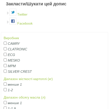
Закласти/Шукати цей допис
Twitter
Facebook
Виробник
CAMRY
CLATRONIC
ECG
MESKO
MPM
SILVER CREST
Діапазон місткості картоплі (кг)
менше 1
1-2
Діапазон обсягу масла (л)
менше 1
1-1,9