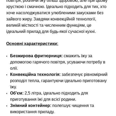
повітря, роблячи їжу більш здоровою, але при цьому
хрусткою і смачною. Ідеально підходить для тих, хто
хоче насолоджуватися улюбленими закусками без
зайвого жиру. Завдяки конвекційній технології,
великій місткості та численним функціям, це
ідеальний прилад для будь-якої сучасної кухні.
Основні характеристики:
Безжирова фритюрниця:
смажить їжу за
допомогою гарячого повітря, усуваючи потребу в
олії.
Конвекційна технологія:
забезпечує рівномірний
розподіл тепла, гарантуючи ідеально приготовану
їжу.
Об'єм:
2,5 літра, ідеально підходить для
приготування їжі для всієї родини.
Знімний контейнер:
полегшує чищення та
використання приладу.