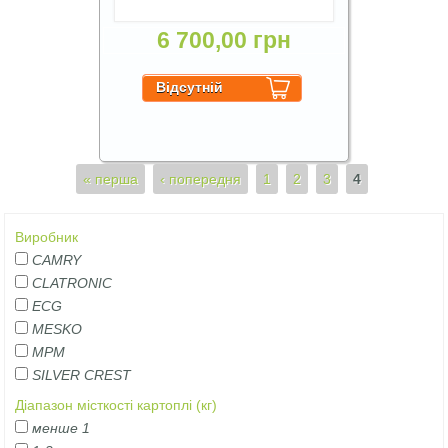
6 700,00 грн
Сторінки
« перша
‹ попередня
1
2
3
4
Виробник
CAMRY
CLATRONIC
ECG
MESKO
MPM
SILVER CREST
Діапазон місткості картоплі (кг)
менше 1