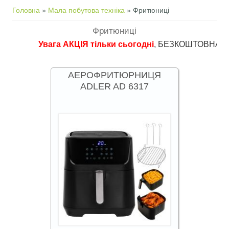
Ви є тут
Головна
»
Мала побутова техніка
» Фритюниці
Фритюниці
Увага АКЦІЯ тільки сьогодні
, БЕЗКОШТОВНА доставк
АЕРОФРИТЮРНИЦЯ
ADLER AD 6317