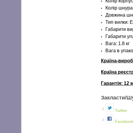
Колір корпус
Колір шнура
Довжина шн
Тип вилки: E
Габарити ви
Габарити упа
Вага: 1.8 кг
Вага в упако
Країна-виро
Країна реєст
Гарантія: 12 
Закласти/Ш
Twitter
Faceboo