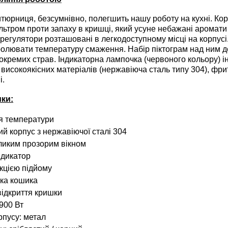
рниця, безсумнівно, полегшить нашу роботу на кухні. Кори
тром проти запаху в кришці, який усуне небажані аромати з 
 регулятори розташовані в легкодоступному місці на корпус
ролювати температуру смаження. Набір піктограм над ним д
окремих страв. Індикаторна лампочка (червоного кольору) 
високоякісних матеріалів (нержавіюча сталь типу 304), фр
і.
ки:
я температури
ий корпус з нержавіючої сталі 304
ликим прозорим вікном
ндикатор
кцією підйому
ка кошика
відкриття кришки
900 Вт
рпусу: метал