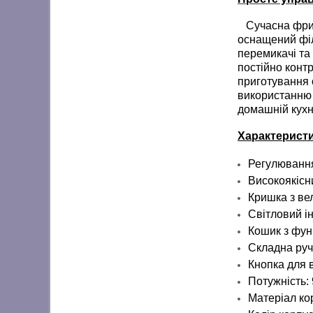
Сучасна фритю
оснащений філь
перемикачі та
постійно конт
приготування 
використанню 
домашній кухн
Характеристи
Регулюванн
Високоякісн
Кришка з ве
Світловий і
Кошик з фун
Складна руч
Кнопка для 
Потужність: 
Матеріал ко