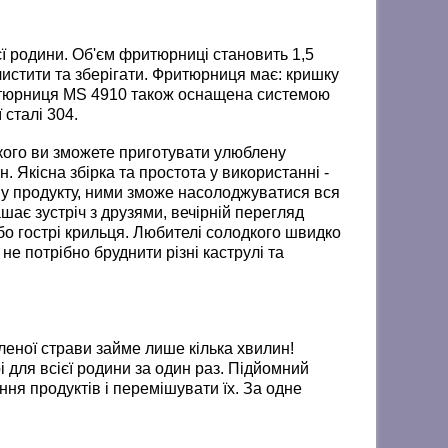
 родини. Об'єм фритюрниці становить 1,5
о чистити та зберігати. Фритюрниця має: кришку
 Фритюрниця MS 4910 також оснащена системою
 сталі 304.
ого ви зможете приготувати улюблену
. Якісна збірка та простота у використанні -
ому продукту, ними зможе насолоджуватися вся
шає зустріч з друзями, вечірній перегляд
або гострі крильця. Любителі солодкого швидко
е потрібно бруднити різні каструлі та
еної страви займе лише кілька хвилин!
і для всієї родини за один раз. Підйомний
ня продуктів і перемішувати їх. За одне