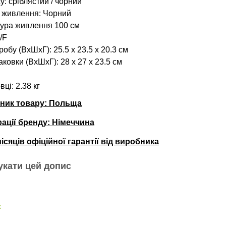
у: сріблястий / чорний
 живлення: Чорний
ура живлення 100 см
/F
робу (ВхШхГ):
25.5 x 23.5 x 20.3
см
ковки (ВхШхГ): 28 х 27 х 23.5 см
вці: 2.38 кг
бник товару: Польща
рації бренду: Німеччина
місяців офіційної гарантії від виробника
укати цей допис
k