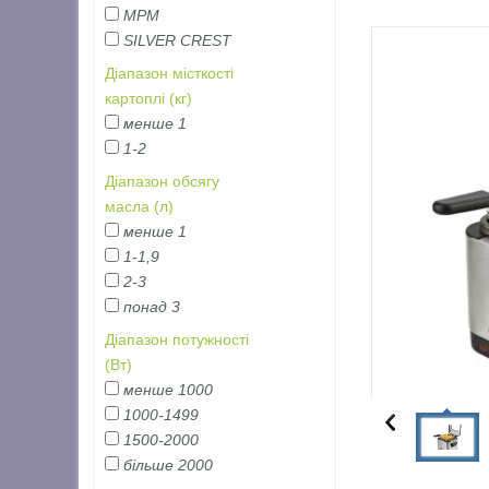
MPM
SILVER CREST
Діапазон місткості
картоплі (кг)
менше 1
1-2
Діапазон обсягу
масла (л)
менше 1
1-1,9
2-3
понад 3
Діапазон потужності
(Вт)
менше 1000
1000-1499
1500-2000
більше 2000