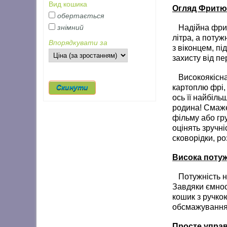
Вид кошика
Огляд Фритю
обертається
Надійна фритю
знімний
літра, а потуж
Впорядкувати за
з віконцем, п
захисту від пе
Високоякісна 
картоплю фрі, 
ось її найбіл
родина! Смажен
фільму або гр
оцінять зручні
сковорідки, ро
Висока потуж
Потужність на
Завдяки ємност
кошик з ручко
обсмажування 
Просте упра