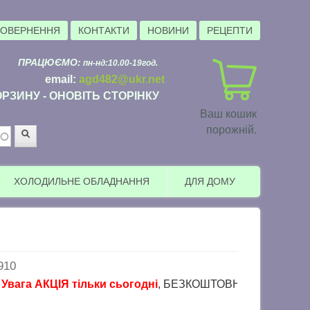
ПОВЕРНЕННЯ
КОНТАКТИ
НОВИНИ
РЕЦЕПТИ
ПРАЦЮЄМО:
пн-нд:10.00-19год.
email:
agd482@ukr.net
РЗИНУ - ОНОВІТЬ СТОРІНКУ
Ваш кошик
порожній.
Пошук
ХОЛОДИЛЬНЕ ОБЛАДНАННЯ
ДЛЯ ДОМУ
910
 АКЦІЯ тільки сьогодні
, БЕЗКОШТОВНА доставка в пункти в