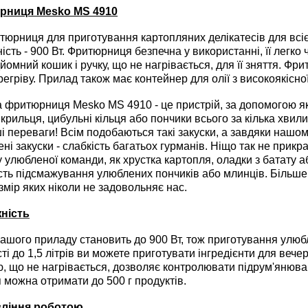
рниця Mesko MS 4910
рниця для приготування картопляних делікатесів для всієї
ність - 900 Вт. Фритюрниця безпечна у використанні, її легк
ідйомний кошик і ручку, що не нагрівається, для її зняття.
регріву. Прилад також має контейнер для олії з високоякісної
фритюрниця Mesko MS 4910 - це пристрій, за допомогою як
крильця, цибульні кільця або пончики всього за кілька хвилин
ьші переваги! Всім подобаються такі закуски, а завдяки наш
і закуски - слабкість багатьох гурманів. Ніщо так не прикра
у улюбленої команди, як хрустка картопля, оладки з батату 
сть підсмажування улюблених пончиків або млинців. Більше н
змір яких ніколи не задовольняє нас.
ність
шого приладу становить до 900 Вт, тож приготування улюбл
і до 1,5 літрів ви можете приготувати інгредієнти для вечер
ю, що не нагрівається, дозволяє контролювати підрум'янюван
можна отримати до 500 г продуктів.
вління роботою