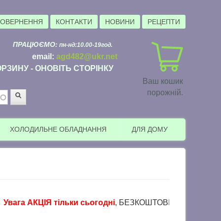
ПОВЕРНЕННЯ
КОНТАКТИ
НОВИНИ
РЕЦЕПТИ
ПРАЦЮЄМО:
пн-нд:10.00-19год.
email:
agd482@ukr.net
РЗИНУ - ОНОВІТЬ СТОРІНКУ
Ваш кошик
порожній.
Пошук
ХОЛОДИЛЬНЕ ОБЛАДНАННЯ
ДЛЯ ДОМУ
 АКЦІЯ тільки сьогодні
, БЕЗКОШТОВНА доставка в пункти в