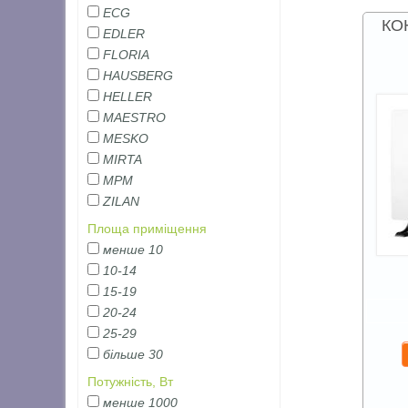
ECG
КО
EDLER
FLORIA
HAUSBERG
HELLER
MAESTRO
MESKO
MIRTA
MPM
ZILAN
Площа приміщення
менше 10
10-14
15-19
20-24
25-29
більше 30
Потужність, Вт
менше 1000