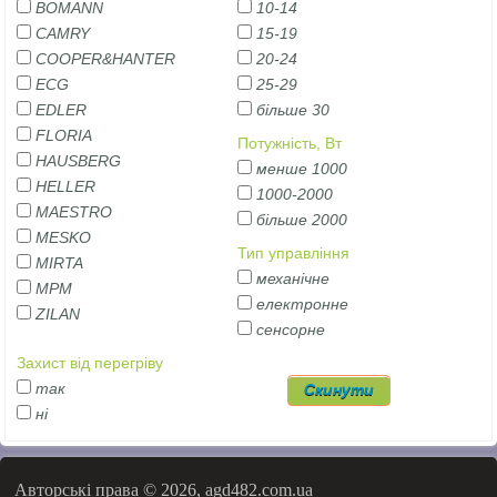
BOMANN
10-14
CAMRY
15-19
COOPER&HANTER
20-24
ECG
25-29
EDLER
більше 30
FLORIA
Потужність, Вт
HAUSBERG
менше 1000
HELLER
1000-2000
MAESTRO
більше 2000
MESKO
Тип управління
MIRTA
механічне
MPM
електронне
ZILAN
сенсорне
Захист від перегріву
так
ні
Авторські права © 2026, agd482.com.ua