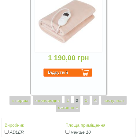
1 190,00 грн
Сторінки
« перша
‹ попередня
1
2
3
4
наступна ›
остання »
Виробник
Площа приміщення
ADLER
менше 10