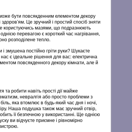
 може бути повсякденним елементом декору
 здоров'ям. Це зручний і простий спосіб зняти
і не користуючись мазями, що подразнюють
 однією перевагою є короткий час нагрівання,
ірно розподілене тепло.
и і змушена постійно гріти руки? Шукаєте
 нас є ідеальне рішення для вас: електрична
ментом повсякденного декору кімнати, але й
 та робити навіть прості дії майже
матизм, невралгія або просто проблеми з
біль, яка втомлює в будь-який час дня і ночі,
ру. Наша подушка також має зручний отвір,
обить її безпечною у використанні. Ще однією
уску ви відчуєте приємне і рівномірно
ристрою.