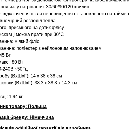
ння часу нагрівання: 30/60/90/120 хвилин
 відключення після перевищення встановленого на таймер
івномірний розподіл тепла
ого, приємного на дотик флісу
искавці можна прати при 30°C
анина: м'який фліс
канина: поліестер з нейлоновим наповнювачем
45 Вт
акс.: 80 Вт
0-240В ~50Гц
обу (ВхШхГ): 14 х 38 х 38 см
ковки (ВхШхГ): 38.3 х 38.3 х 14.3 см
вці
: 1.94 кг
бник товару: Польща
рації бренду: Німеччина
місяців офіційної гарантії від виробника