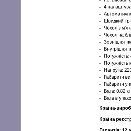
4 налаштува
Автоматичне
Швидкий і р
Чохол з м'як
Чохол на бл
Зовнішня тк
Внутрішня т
Потужність: 
Потужність м
Напруга: 22
Габарити вир
Габарити упа
Вага: 0.82 кг
Вага
в упако
Країна-виро
Країна реєст
Гарантія: 12 