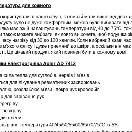
пература для кожного
 користувалися наші бабусі, зазвичай мали лише від двох до
одукту було не дуже комфортним, можна було вибирати від 
рілка має аж 8 налаштувань температури від 40 до 75°C, то
и також можете вибрати, як довго ви хочете, щоб подушка зі
часу нагріву від 30 до 120 хвилин. Коли вибраний вами час
 м'якого флісу і дуже приємний до шкіри, а оскільки він має
ті. Це цікавий продукт, який повинен бути в кожному домі.
Електрогрілка Adler AD
ики
7412
 сила тепла для суглобів, нервів і м'язів
ься для лікування ревматичних захворювань
алгію, розслаблює м'язи і покращує кровообіг
р для зігрівання рук
ерегріву
 розігріву
 дисплеєм
нь рівня температури 40/45/50/55/60/65/70/75°C +/-5%
 температури за допомогою контролера на кабелі живленн