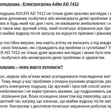
оподушка - Електрогрілка Adler AD 7412
душка ADLER AD 7412 не тільки дуже красиво виглядає і
акож допоможе позбутися або мінімізувати деякі проблеми зі
млює в будь-який час дня і ночі, не вживаючи знеболюючих 
а також має зручний отвір, який полегшує зігрівання рук. Ще
о майже відразу після запуску ви відчуєте приємне і рівном
постійно мерзне, яка навіть влітку не вилазить з-під ковдр
своїх близьких, які страждають від проблем із суглобами? У
 AD 7412 не тільки дуже красиво виглядає і може бути еле
позбутися або мінімізувати деякі проблеми зі здоров'ям.
одушка – чому варто купувати?
ах, нервах або м’язах може ускладнювати повсякденне життя
Тому, якщо у вас проблеми з опорно-руховим апаратом, рев
упіть електричну подушку. Це зручний і простий спосіб зняти 
неболюючих і не користуючись мазями, що подразнюють шкі
 зігрівання рук. Вона оснащена захистом від перегріву, що р
роткий час нагріву, що означає, що майже відразу після зап
епло. Контролер з дисплеєм полегшує керування роботою п