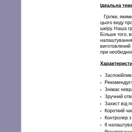
Ідеальна тем
Грілки, якими
цього виду пр
шкіру. Наша г
Більше того, в
налаштування 
виготовлений з
при необхіднос
Характерист
Заспокійлива
Рекомендуєт
Знімає невр
Зручний отві
Захист від п
Короткий час
Контролер з
8 налаштува
Регулювання