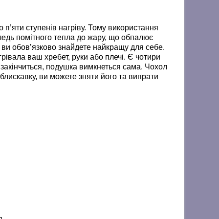
 п’яти ступенів нагріву. Тому використання
ледь помітного тепла до жару, що обпалює
ж ви обов’язково знайдете найкращу для себе.
грівала ваш хребет, руки або плечі. Є чотири
 закінчиться, подушка вимкнеться сама. Чохол
 блискавку, ви можете зняти його та випрати
я