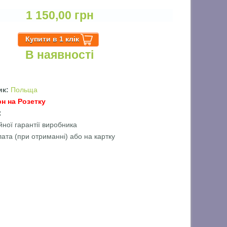
1 150,00 грн
В наявності
ик:
Польща
рн на Розетку
ї:
йної гарантії виробника
лата (при отриманні) або на картку