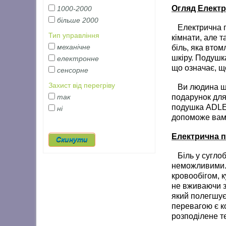
Огляд Електр
1000-2000
більше 2000
Електрична по
Тип управління
кімнати, але т
механічне
біль, яка вто
шкіру. Подушк
електронне
що означає, щ
сенсорне
Захист від перегріву
Ви людина що 
подарунок для 
так
подушка ADLER
ні
допоможе вам 
Електрична п
Біль у суглоб
неможливими. 
кровообігом, к
не вживаючи з
який полегшує
перевагою є ко
розподілене т