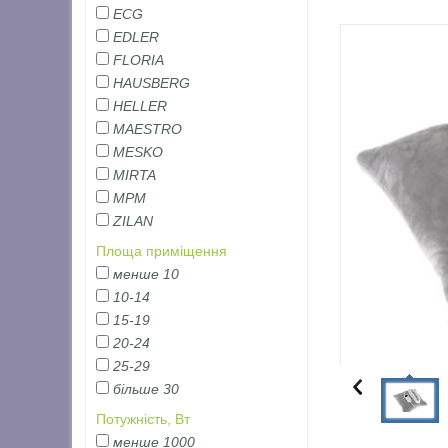
ECG
EDLER
FLORIA
HAUSBERG
HELLER
MAESTRO
MESKO
MIRTA
MPM
ZILAN
Площа приміщення
менше 10
10-14
15-19
20-24
25-29
більше 30
Потужність, Вт
менше 1000