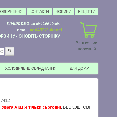
ПОВЕРНЕННЯ
КОНТАКТИ
НОВИНИ
РЕЦЕПТИ
ПРАЦЮЄМО:
пн-нд:10.00-19год.
email:
agd482@ukr.net
РЗИНУ - ОНОВІТЬ СТОРІНКУ
Ваш кошик
порожній.
Пошук
ХОЛОДИЛЬНЕ ОБЛАДНАННЯ
ДЛЯ ДОМУ
7412
а АКЦІЯ тільки сьогодні
, БЕЗКОШТОВНА доставка в пункти в