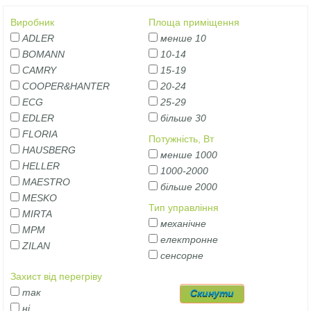
Виробник
Площа приміщення
ADLER
менше 10
BOMANN
10-14
CAMRY
15-19
COOPER&HANTER
20-24
ECG
25-29
EDLER
більше 30
FLORIA
Потужність, Вт
HAUSBERG
менше 1000
HELLER
1000-2000
MAESTRO
більше 2000
MESKO
Тип управління
MIRTA
механічне
MPM
електронне
ZILAN
сенсорне
Захист від перегріву
так
ні