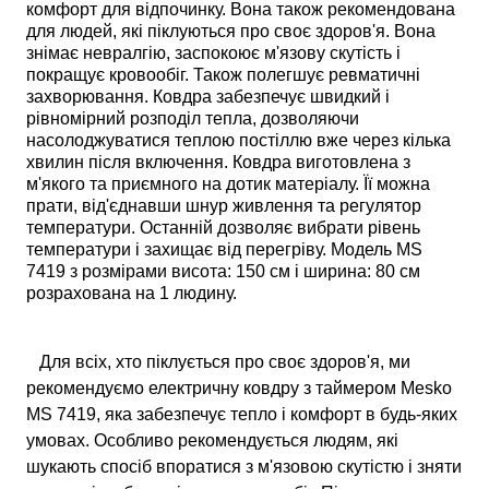
комфорт для відпочинку. Вона також рекомендована
для людей, які піклуються про своє здоров'я. Вона
знімає невралгію, заспокоює м'язову скутість і
покращує кровообіг. Також полегшує ревматичні
захворювання. Ковдра забезпечує швидкий і
рівномірний розподіл тепла, дозволяючи
насолоджуватися теплою постіллю вже через кілька
хвилин після включення. Ковдра виготовлена з
м'якого та приємного на дотик матеріалу. Її можна
прати, від'єднавши шнур живлення та регулятор
температури. Останній дозволяє вибрати рівень
температури і захищає від перегріву. Модель MS
7419 з розмірами висота: 150 см і ширина: 80 см
розрахована на 1 людину.
Для всіх, хто піклується про своє здоров'я, ми
рекомендуємо електричну ковдру з таймером Mesko
MS 7419, яка забезпечує тепло і комфорт в будь-яких
умовах. Особливо рекомендується людям, які
шукають спосіб впоратися з м'язовою скутістю і зняти