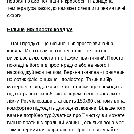
невралгію або поліпшити кровообіг. Підвищена
температура також допоможе полегшити ревматичні
скарги.
Більше, ніж просто ковдра!
Наш продукт - це більше, ніж просто звичайна
ковдра. Його великою перевагою є те, що він
виглядає дуже елегантно і дуже практичний. Просто
покладіть його під простирадло або на нього і
насолоджуйтеся теплом. Верхня тканина - приємний
на дотик фліс, а нижня - поліестер. Такий вибір
матеріалів і додаткові стяжні стрічки, що проходять
під матрацом, запобігають переміщенню ковдри по
ліжку. Розмір ковдри становить 150х80 см, тому вона
комфортно підходить для однієї людини. Більше того,
вам не потрібно турбуватися про її чистку, ви можете
вільно прати її в пральній машині, оскільки вона має
знімні перемикачі управління. Просто від'єднайте і