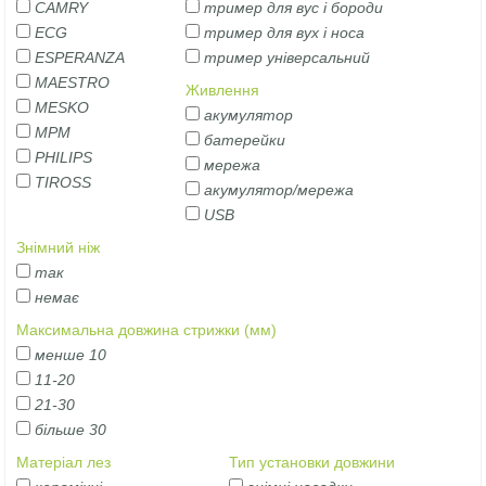
CAMRY
тример для вус і бороди
ECG
тример для вух і носа
ESPERANZA
тример універсальний
MAESTRO
Живлення
MESKO
акумулятор
MPM
батерейки
PHILIPS
мережа
TIROSS
акумулятор/мережа
USB
Знімний ніж
так
немає
Максимальна довжина стрижки (мм)
менше 10
11-20
21-30
більше 30
Матеріал лез
Тип установки довжини