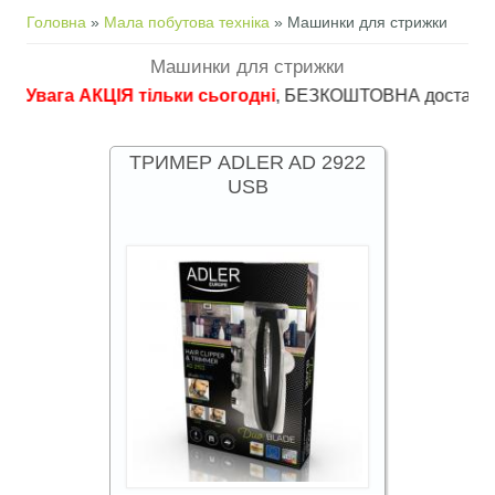
Ви є тут
Головна
»
Мала побутова техніка
» Машинки для стрижки
Машинки для стрижки
га АКЦІЯ тільки сьогодні
, БЕЗКОШТОВНА доставка в пункти
ТРИМЕР ADLER AD 2922
USB