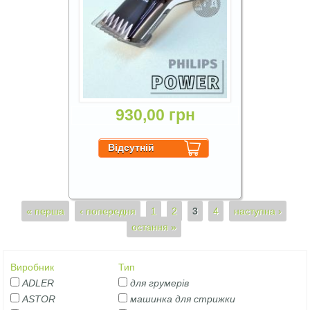
930,00 грн
Сторінки
« перша
‹ попередня
1
2
3
4
наступна ›
остання »
Виробник
Тип
ADLER
для грумерів
ASTOR
машинка для стрижки