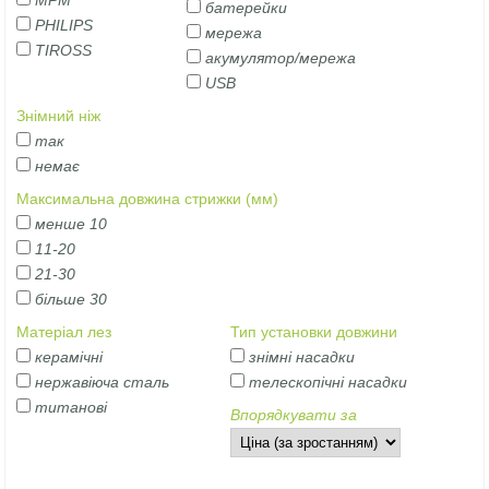
MPM
батерейки
PHILIPS
мережа
TIROSS
акумулятор/мережа
USB
Знімний ніж
так
немає
Максимальна довжина стрижки (мм)
менше 10
11-20
21-30
більше 30
Матеріал лез
Тип установки довжини
керамічні
знімні насадки
нержавіюча сталь
телескопічні насадки
титанові
Впорядкувати за