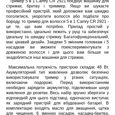
Тример 5 в 1 Camry CR 2921 поєднує машинку для
стрижки, бритву і триммер. Якщо ви шукаєте
професійний пристрій, який допоможе вам швидко
поголитися, укоротити волосся або подбати про
бороду, то тример для волосся 5 в 1 Camry CR 2921 -
це те, що вам потрібно. Прилад простий у
використанні, ідеально лежить у руці та забезпечує
ідеальну та швидку стрижку. Багатофункціональний,
має цікавий дизайн. Завдяки 5 змінним головкам і 5
насадкам ви зможете поекспериментувати з
довжиною волосся і для цього вам більше не
знадобляться інші машинки для стрижки.
Максимальна потужність пристрою складає 48 Вт.
Акумуляторний тип живлення дозволяє безпечно
використовувати тример у різних ситуаціях,
включаючи подорожі. Перед використанням
необхідно зарядити акумулятор, підключивши шнур
живлення до розетки. Весь набір зручно зберігати у
відповідній для цього підставці, одночасно виступає
як зарядний пристрій для вбудованої батареї. В
комплектацію входять масло для змащення, щітка
для чищення, 6 змінних насадок, насадка-бритва,