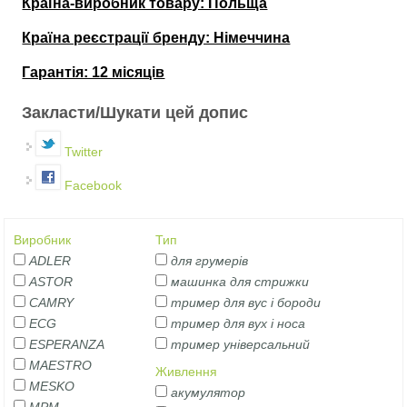
Країна-виробник товару: Польща
Країна реєстрації бренду: Німеччина
Гарантія: 12 місяців
Закласти/Шукати цей допис
Twitter
Facebook
Виробник
Тип
ADLER
для грумерів
ASTOR
машинка для стрижки
CAMRY
тример для вус і бороди
ECG
тример для вух і носа
ESPERANZA
тример універсальний
MAESTRO
Живлення
MESKO
акумулятор