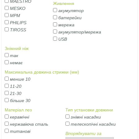
MAESTRO
Живлення
MESKO
акумулятор
MPM
батерейки
PHILIPS
мережа
TIROSS
акумулятор/мережа
USB
Знімний ніж
так
немає
Максимальна довжина стрижки (мм)
менше 10
11-20
21-30
більше 30
Матеріал лез
Тип установки довжини
керамічні
знімні насадки
нержавіюча сталь
телескопічні насадки
титанові
Впорядкувати за