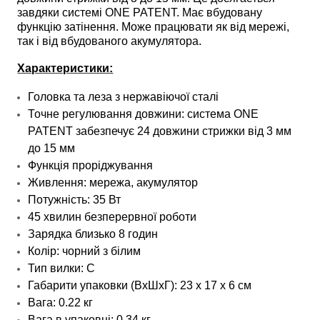
завдяки системі ONE PATENT. Має вбудовану
функцію затінення. Може працювати як від мережі,
так і від вбудованого акумулятора.
Характеристики:
Головка та леза з нержавіючої сталі
Точне регулювання довжини: система ONE
PATENT забезпечує 24 довжини стрижки від 3 мм
до 15 мм
Функція
проріджування
Живлення: мережа, акумулятор
Потужність: 35 Вт
45 хвилин безперервної роботи
Зарядка близько 8 годин
Колір: чорний з білим
Тип вилки: C
Габарити упаковки (ВхШхГ): 23 х 17 х 6 см
Вага: 0.22 кг
Вага
в упаковці
: 0.34 кг