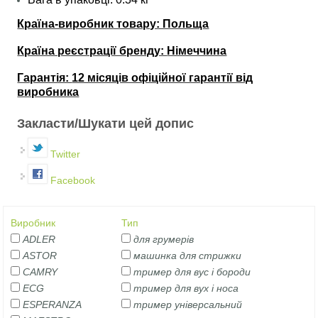
Країна-виробник товару: Польща
Країна реєстрації бренду:
Німеччина
Гарантія:
12 місяців офіційної гарантії від
виробника
Закласти/Шукати цей допис
Twitter
Facebook
Виробник
Тип
ADLER
для грумерів
ASTOR
машинка для стрижки
CAMRY
тример для вус і бороди
ECG
тример для вух і носа
ESPERANZA
тример універсальний