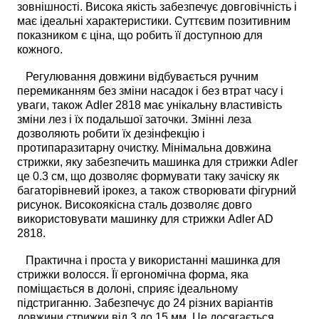
зовнішності. Висока якість забезпечує довговічність і
має ідеальні характеристики. Суттєвим позитивним
показником є ціна, що робить її доступною для
кожного.
Регулювання довжини відбувається ручним
перемиканням без зміни насадок і без втрат часу і
уваги, також Adler 2818 має унікальну властивість
зміни лез і їх подальшої заточки. Змінні леза
дозволяють робити їх дезінфекцію і
протипаразитарну очистку. Мінімальна довжина
стрижки, яку забезпечить машинка для стрижки Adler
це 0.3 см, що дозволяє формувати таку зачіску як
багаторівневий ірокез, а також створювати фігурний
рисунок. Високоякісна сталь дозволяє довго
використовувати машинку для стрижки Adler AD
2818.
Практична і проста у використанні машинка для
стрижки волосся. Її ергономічна форма, яка
поміщається в долоні, сприяє ідеальному
підстриганню. Забезпечує до 24 різних варіантів
довжини стрижки від 3 до 15 мм. Це досягається