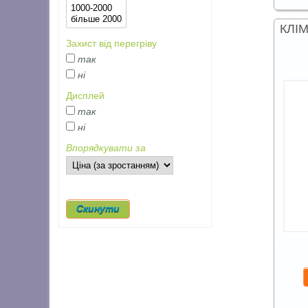
КЛІ
Захист від перегріву
так
ні
Дисплей
так
ні
Впорядкувати за