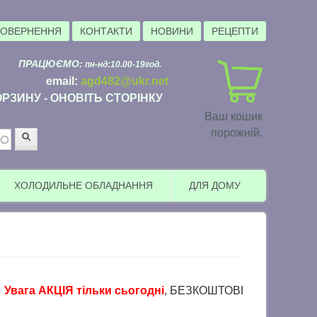
ПОВЕРНЕННЯ
КОНТАКТИ
НОВИНИ
РЕЦЕПТИ
ПРАЦЮЄМО:
пн-нд:10.00-19год.
email:
agd482@ukr.net
РЗИНУ - ОНОВІТЬ СТОРІНКУ
Ваш кошик
порожній.
Пошук
ХОЛОДИЛЬНЕ ОБЛАДНАННЯ
ДЛЯ ДОМУ
а АКЦІЯ тільки сьогодні
, БЕЗКОШТОВНА доставка в пункти в