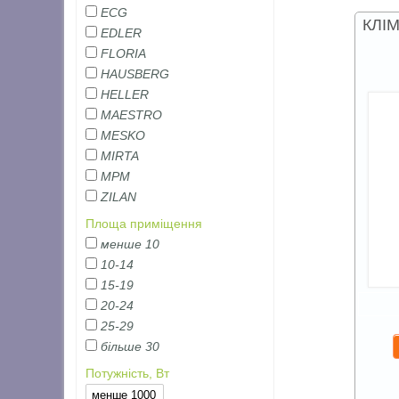
ECG
КЛІ
EDLER
FLORIA
HAUSBERG
HELLER
MAESTRO
MESKO
MIRTA
MPM
ZILAN
Площа приміщення
менше 10
10-14
15-19
20-24
25-29
більше 30
Потужність, Вт