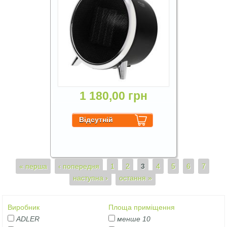
1 180,00 грн
Сторінки
« перша
‹ попередня
1
2
3
4
5
6
7
наступна ›
остання »
Виробник
Площа приміщення
ADLER
менше 10