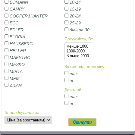
BOMANN
10-14
CAMRY
15-19
COOPER&HANTER
20-24
ECG
25-29
EDLER
більше 30
FLORIA
Потужність, Вт
HAUSBERG
HELLER
MAESTRO
MESKO
Захист від перегріву
MIRTA
так
MPM
ні
ZILAN
Дисплей
так
ні
Впорядкувати за