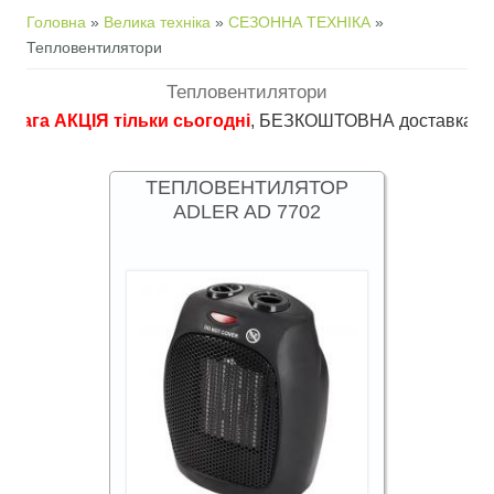
Ви є тут
Головна
»
Велика техніка
»
СЕЗОННА ТЕХНІКА
»
Тепловентилятори
Тепловентилятори
 АКЦІЯ тільки сьогодні
, БЕЗКОШТОВНА доставка в пункти ви
ТЕПЛОВЕНТИЛЯТОР
ADLER AD 7702