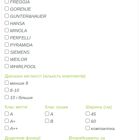
FREGGIA
GORENJE
GUNTER&HAUER
HANSA
MINOLA
PERFELLI
PYRAMIDA
SIEMENS
WEILOR
WHIRLPOOL
Діапазон місткості (кількість комплектів)
менше 8
8-10
10 і більше
Клас миття
Клас сушки
Ширина (см)
А
A
45
А+
B
60
А++
компактна
Додаткові функції
Впорядкувати за