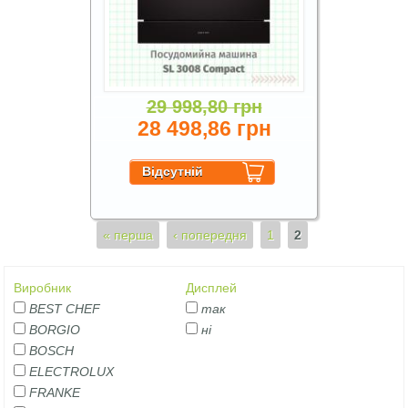
29 998,80 грн
28 498,86 грн
Сторінки
« перша
‹ попередня
1
2
Виробник
Дисплей
BEST CHEF
так
BORGIO
ні
BOSCH
ELECTROLUX
FRANKE