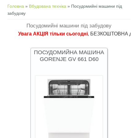
Ви є тут
Головна
»
Вбудована техніка
» Посудомийні машини під
забудову
Посудомийні машини під забудову
Увага АКЦІЯ тільки сьогодні
, БЕЗКОШТОВНА доставка в 
ПОСУДОМИЙНА МАШИНА
GORENJE GV 661 D60