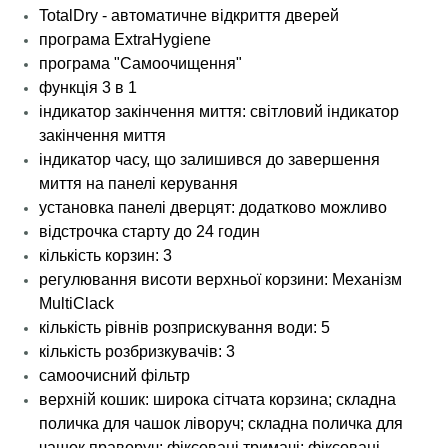
TotalDry - автоматичне відкриття дверей
програма ExtraHygiene
програма "Самоочищення"
функція 3 в 1
індикатор закінчення миття: світловий індикатор
закінчення миття
індикатор часу, що залишився до завершення
миття на панелі керування
установка панелі дверцят: додатково можливо
відстрочка старту до 24 годин
кількість корзин: 3
регулювання висоти верхньої корзини: Механізм
MultiClack
кількість рівнів розприскування води: 5
кількість розбризкувачів: 3
самоочисний фільтр
верхній кошик: широка сітчата корзина; складна
поличка для чашок ліворуч; складна поличка для
чашок праворуч; фіксовані тримачі; фіксовані