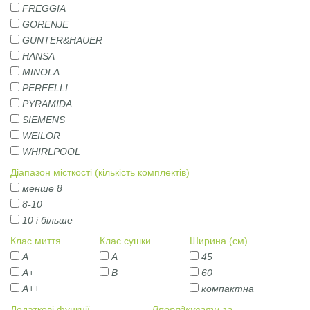
FREGGIA
GORENJE
GUNTER&HAUER
HANSA
MINOLA
PERFELLI
PYRAMIDA
SIEMENS
WEILOR
WHIRLPOOL
Діапазон місткості (кількість комплектів)
менше 8
8-10
10 і більше
Клас миття
Клас сушки
Ширина (см)
А
A
45
А+
B
60
А++
компактна
Додаткові функції
Впорядкувати за