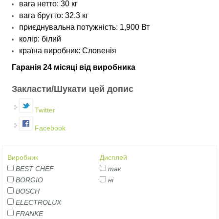
вага нетто: 30 кг
вага брутто: 32.3 кг
приєднувальна потужність: 1,900 Вт
колір: білий
країна виробник: Словенія
​Гаранія 24 місяці від виробника
Закласти/Шукати цей допис
Twitter
Facebook
Виробник
Дисплей
BEST CHEF
так
BORGIO
ні
BOSCH
ELECTROLUX
FRANKE