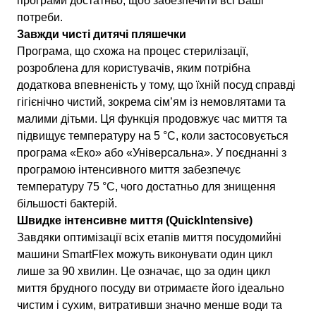
програми достатньо, щоб забезпечити всі Ваші
потреби.
Завжди чисті дитячі пляшечки
Програма, що схожа на процес стерилізації,
розроблена для користувачів, яким потрібна
додаткова впевненість у тому, що їхній посуд справді
гігієнічно чистий, зокрема сім’ям із немовлятами та
малими дітьми. Ця функція продовжує час миття та
підвищує температуру на 5 °C, коли застосовується
програма «Еко» або «Універсальна». У поєднанні з
програмою інтенсивного миття забезпечує
температуру 75 °C, чого достатньо для знищення
більшості бактерій.
Швидке інтенсивне миття (QuickIntensive)
Завдяки оптимізації всіх етапів миття посудомийні
машини SmartFlex можуть виконувати один цикл
лише за 90 хвилин. Це означає, що за один цикл
миття брудного посуду ви отримаєте його ідеально
чистим і сухим, витративши значно менше води та