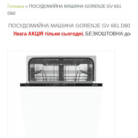
Ви є тут
Головна
» ПОСУДОМИЙНА МАШИНА GORENJE GV 661
D60
ПОСУДОМИЙНА МАШИНА GORENJE GV 661 D60
Увага АКЦІЯ тільки сьогодні
, БЕЗКОШТОВНА доставка в пу