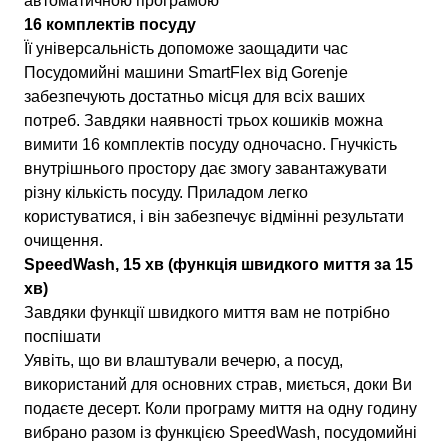
автоматичною програмою
16 комплектів посуду
Її універсальність допоможе заощадити час
Посудомийні машини SmartFlex від Gorenje
забезпечують достатньо місця для всіх ваших
потреб. Завдяки наявності трьох кошиків можна
вимити 16 комплектів посуду одночасно. Гнучкість
внутрішнього простору дає змогу завантажувати
різну кількість посуду. Приладом легко
користуватися, і він забезпечує відмінні результати
очищення.
SpeedWash, 15 хв (функція швидкого миття за 15
хв)
Завдяки функції швидкого миття вам не потрібно
поспішати
Уявіть, що ви влаштували вечерю, а посуд,
використаний для основних страв, миється, доки Ви
подаєте десерт. Коли програму миття на одну годину
вибрано разом із функцією SpeedWash, посудомийні