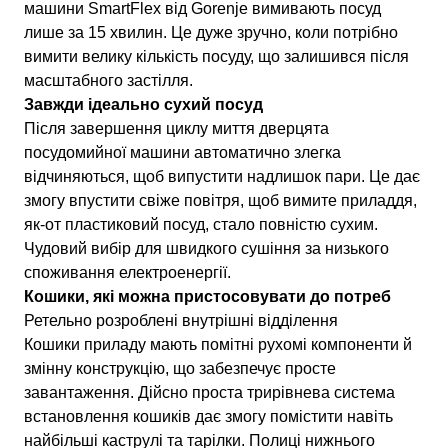
машини SmartFlex від Gorenje вимивають посуд
лише за 15 хвилин. Це дуже зручно, коли потрібно
вимити велику кількість посуду, що залишився після
масштабного застілля.
Завжди ідеально сухий посуд
Після завершення циклу миття дверцята
посудомийної машини автоматично злегка
відчиняються, щоб випустити надлишок пари. Це дає
змогу впустити свіже повітря, щоб вимите приладдя,
як-от пластиковий посуд, стало повністю сухим.
Чудовий вибір для швидкого сушіння за низького
споживання електроенергії.
Кошики, які можна пристосовувати до потреб
Ретельно розроблені внутрішні відділення
Кошики приладу мають помітні рухомі компоненти й
змінну конструкцію, що забезпечує просте
завантаження. Дійсно проста трирівнева система
встановлення кошиків дає змогу помістити навіть
найбільші каструлі та тарілки. Полиці нижнього