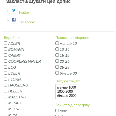
Закласти/Шукати цей допис
Twitter
Facebook
Виробник
Площа приміщення
ADLER
менше 10
BOMANN
10-14
CAMRY
15-19
COOPER&HANTER
20-24
ECG
25-29
EDLER
більше 30
FLORIA
Потужність, Вт
HAUSBERG
HELLER
MAESTRO
MESKO
Захист від перегріву
MIRTA
так
MPM