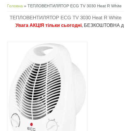
Ви є тут
Головна
» ТЕПЛОВЕНТИЛЯТОР ECG TV 3030 Heat R White
ТЕПЛОВЕНТИЛЯТОР ECG TV 3030 Heat R White
Увага АКЦІЯ тільки сьогодні
, БЕЗКОШТОВНА доставка в