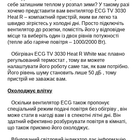
себе затишним теплом у розпал зими? У такому разі
хочемо представити вам вентилятор ECG TV 3030
Heat R – компактний пристрій, яким ви легко та
швидко зігрієтесь у холодні дні. Просто підключіть
вентилятор до розетки, помістіть його у відповідне
місце та виберіть один із двох рівнів потужності
(тепле або гаряче повітря – 1000/2000 Вт).
Обігрівач ECG TV 3030 Heat R White має плавно
регульований термостат , тому ви можете
налаштувати його роботу саме так, як вам потрібно.
Його рівень шуму становить лише 50 дБ , тому
пристрій не заважає вам.
Охолоджує влітку
Оскільки вентилятор ECG також пропонує
спеціальний режим подачі повітря без обігріву , він
може стати в нагоді вам і в спекотні літні дні. Він
здатний ефективно розбурхувати повітря в кімнаті,
що також приємно його охолоджує.
Вбудований світловий індикатор дає інформацію