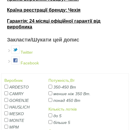
Країна реєстрації бренду: Чехія
Гарантія: 24 місяці офіційної гарантії від
виробника
Закласти/Шукати цей допис
Twitter
Facebook
Виробник
Потужність,Вт
ARDESTO
350-450 Вт
CAMRY
менше ніж 350 Вт.
GORENJE
понад 450 Вт
HAUSLICH
Кількість лотків
MESKO
до 5
MONTE
більше 5
MPM