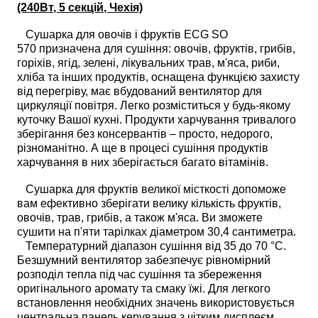
(240Вт, 5 секцій, Чехія)
Сушарка для овочів і фруктів ECG SO
570
призначена для сушіння: овочів, фруктів, грибів,
горіхів, ягід, зелені, лікувальних трав, м'яса, риби,
хліба та інших продуктів, оснащена функцією захисту
від перегріву, має вбудований вентилятор для
циркуляції повітря. Легко розміститься у будь-якому
куточку Вашої кухні. Продукти харчування тривалого
зберігання без консервантів – просто, недорого,
різноманітно. А ще в процесі сушіння продуктів
харчування в них зберігається багато вітамінів.
Сушарка для фруктів великої місткості допоможе
вам ефективно зберігати велику кількість фруктів,
овочів, трав, грибів, а також м'яса. Ви зможете
сушити на п'яти тарілках діаметром 30,4 сантиметра.
Температурний діапазон сушіння від 35 до 70 °C.
Безшумний вентилятор забезпечує рівномірний
розподіл тепла під час сушіння та збереження
оригінального аромату та смаку їжі. Для легкого
встановлення необхідних значень використовується
центральна панель керування з чітким дисплеєм.