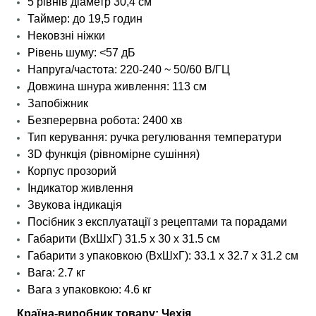
5 рівнів діаметр 30,4 см
Таймер: до 19,5 годин
Нековзні ніжки
Рівень шуму: <57 дБ
Напруга/частота: 220-240 ~ 50/60 В/ГЦ
Довжина шнура живлення: 113 см
Запобіжник
Безперервна робота: 2400 хв
Тип керування: ручка регулювання температури
3D функція (рівномірне сушіння)
Корпус прозорий
Індикатор живлення
Звукова індикація
Посібник з експлуатації з рецептами та порадами
Габарити (ВхШхГ) 31.5 х 30 х 31.5 см
Габарити з упаковкою (ВхШхГ): 33.1 х 32.7 х 31.2 см
Вага: 2.7 кг
Вага з упаковкою: 4.6 кг
Країна-виробник товару: Чехія