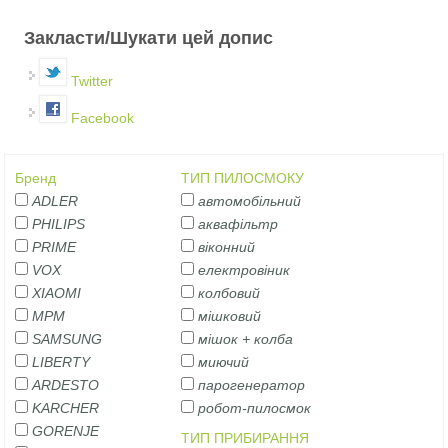
Вертикальні вкладки
Закласти/Шукати цей допис
Twitter
Facebook
Бренд
ТИП ПИЛОСМОКУ
ADLER
автомобільний
PHILIPS
аквафільтр
PRIME
віконний
VOX
електровіник
XIAOMI
колбовий
MPM
мішковий
SAMSUNG
мішок + колба
LIBERTY
миючий
ARDESTO
парогенератор
KARCHER
робот-пилосмок
GORENJE
ТИП ПРИБИРАННЯ