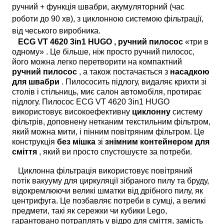
ручний + функція швабри, акумуляторний (час
роботи до 90 хв), з циклонною системою фільтрації,
від чеського виробника.
ECG VT 4620 3in1 HUGO ,
ручний пилосос
«три в
одному» . Це більше, ніж просто ручний пилосос,
його можна легко перетворити на компактний
ручний пилосос
, а також постачається з
насадкою
для швабри
. Пилососить підлогу, видаляє крихти зі
столів і стільниць, миє салон автомобіля, протирає
підлогу. Пилосос ECG VT 4620 3in1 HUGO
використовує високоефективну
циклонну
систему
фільтрів, доповнену нетканим текстильним фільтром,
який можна мити, і пінним повітряним фільтром. Це
конструкція
без мішка
зі
знімним контейнером для
сміття
, який ви просто спустошуєте за потреби.
Циклонна фільтрація використовує повітряний
потік вакууму для циркуляції зібраного пилу та бруду,
відокремлюючи великі шматки від дрібного пилу, як
центрифуга. Це позбавляє потреби в сумці, а великі
предмети, такі як сережки чи кубики Lego,
гарантовано потраплять у відро для сміття, замість