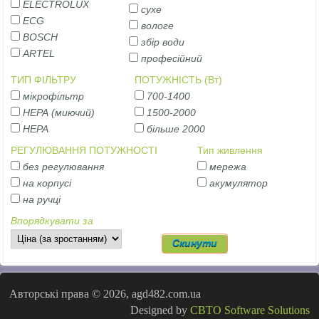
ELECTROLUX
сухе
ECG
вологе
BOSCH
збір води
ARTEL
професійний
ТИП ФІЛЬТРУ
ПОТУЖНІСТЬ (Вт)
мікрофільтр
700-1400
НЕРА (миючий)
1500-2000
НЕРА
більше 2000
РЕГУЛЮВАННЯ ПОТУЖНОСТІ
Тип живлення
без регулювання
мережа
на корпусі
акумулятор
на ручці
Впорядкувати за
Авторські права © 2026, agd482.com.ua
Designed by
CBTO Software Solutions